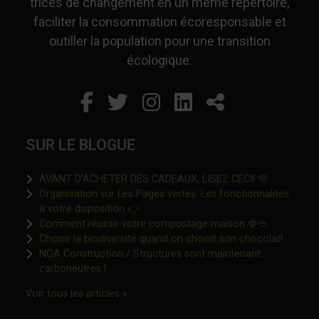
trices de changement en un même répertoire,
faciliter la consommation écoresponsable et
outiller la population pour une transition
écologique.
Facebook
Ce lien s'ouvrira dans un
Twitter
Ce lien s'ouvrira dan
Instagram
Ce lien s'ouvrira 
LinkedIn
Ce lien s'ouvr
Partager
SUR LE BLOGUE
Ce lien s'o
AVANT D’ACHETER DES CADEAUX, LISEZ CECI! 💚
Organisation sur Les Pages vertes: Les fonctionnalités
Ce lien s'ouvrira dans une nouvelle fen
à votre disposition 👉
Ce lien s'o
Comment réussir votre compostage maison 🍓🥙
Ce lien 
Choisir la biodiversité quand on choisit son chocolat!
NGA Construction / Structures sont maintenant
Ce lien s'ouvrira dans une nouvelle fenêtre"
carboneutres !
Ce lien s'ouvrira dans une nouvelle fenêtr
Voir tous les articles »