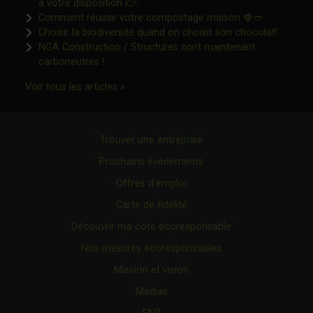
Ce lien s'ouvrira dans une nouvelle fen
à votre disposition 👉
Ce lien s'o
Comment réussir votre compostage maison 🍓🥙
Ce lien 
Choisir la biodiversité quand on choisit son chocolat!
NGA Construction / Structures sont maintenant
Ce lien s'ouvrira dans une nouvelle fenêtre"
carboneutres !
Ce lien s'ouvrira dans une nouvelle fenêtr
Voir tous les articles »
Trouver une entreprise
Prochains événements
Offres d’emploi
Carte de fidélité
Découvrir ma cote écoresponsable
Nos mesures écoresponsables
Mission et vision
Médias