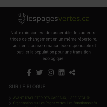
Notre mission est de rassembler les acteurs-
trices de changement en un même répertoire,
faciliter la consommation écoresponsable et
outiller la population pour une transition
écologique.
Facebook
Ce lien s'ouvrira dans un
Twitter
Ce lien s'ouvrira dan
Instagram
Ce lien s'ouvrira 
LinkedIn
Ce lien s'ouvr
Partager
SUR LE BLOGUE
Ce lien s'o
AVANT D’ACHETER DES CADEAUX, LISEZ CECI! 💚
Organisation sur Les Pages vertes: Les fonctionnalités