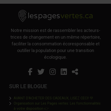
Notre mission est de rassembler les acteurs-
trices de changement en un même répertoire,
faciliter la consommation écoresponsable et
outiller la population pour une transition
écologique.
Facebook
Ce lien s'ouvrira dans un
Twitter
Ce lien s'ouvrira dan
Instagram
Ce lien s'ouvrira 
LinkedIn
Ce lien s'ouvr
Partager
SUR LE BLOGUE
Ce lien s'o
AVANT D’ACHETER DES CADEAUX, LISEZ CECI! 💚
Organisation sur Les Pages vertes: Les fonctionnalités
Ce lien s'ouvrira dans une nouvelle fen
à votre disposition 👉