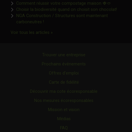
Ce lien s'o
Comment réussir votre compostage maison 🍓🥙
Ce lien 
Choisir la biodiversité quand on choisit son chocolat!
NGA Construction / Structures sont maintenant
Ce lien s'ouvrira dans une nouvelle fenêtre"
carboneutres !
Ce lien s'ouvrira dans une nouvelle fenêtr
Voir tous les articles »
Trouver une entreprise
Prochains événements
Offres d’emploi
Carte de fidélité
Découvrir ma cote écoresponsable
Nos mesures écoresponsables
Mission et vision
Médias
FAQ