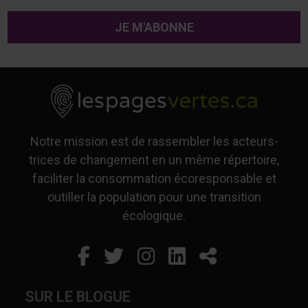
Notre mission est de rassembler les acteurs-
trices de changement en un même répertoire,
faciliter la consommation écoresponsable et
outiller la population pour une transition
écologique.
Facebook
Ce lien s'ouvrira dans un
Twitter
Ce lien s'ouvrira dan
Instagram
Ce lien s'ouvrira 
LinkedIn
Ce lien s'ouvr
Partager
SUR LE BLOGUE