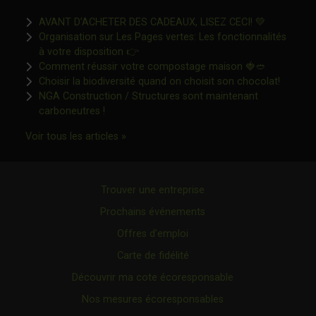
Ce lien s'o
AVANT D’ACHETER DES CADEAUX, LISEZ CECI! 💚
Organisation sur Les Pages vertes: Les fonctionnalités
Ce lien s'ouvrira dans une nouvelle fen
à votre disposition 👉
Ce lien s'o
Comment réussir votre compostage maison 🍓🥙
Ce lien 
Choisir la biodiversité quand on choisit son chocolat!
NGA Construction / Structures sont maintenant
Ce lien s'ouvrira dans une nouvelle fenêtre"
carboneutres !
Ce lien s'ouvrira dans une nouvelle fenêtr
Voir tous les articles »
Trouver une entreprise
Prochains événements
Offres d’emploi
Carte de fidélité
Découvrir ma cote écoresponsable
Nos mesures écoresponsables