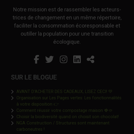
Notre mission est de rassembler les acteurs-
trices de changement en un même répertoire,
faciliter la consommation écoresponsable et
outiller la population pour une transition
écologique.
Facebook
Ce lien s'ouvrira dans un
Twitter
Ce lien s'ouvrira dan
Instagram
Ce lien s'ouvrira 
LinkedIn
Ce lien s'ouvr
Partager
SUR LE BLOGUE
Ce lien s'o
AVANT D’ACHETER DES CADEAUX, LISEZ CECI! 💚
Organisation sur Les Pages vertes: Les fonctionnalités
Ce lien s'ouvrira dans une nouvelle fen
à votre disposition 👉
Ce lien s'o
Comment réussir votre compostage maison 🍓🥙
Ce lien 
Choisir la biodiversité quand on choisit son chocolat!
NGA Construction / Structures sont maintenant
Ce lien s'ouvrira dans une nouvelle fenêtre"
carboneutres !