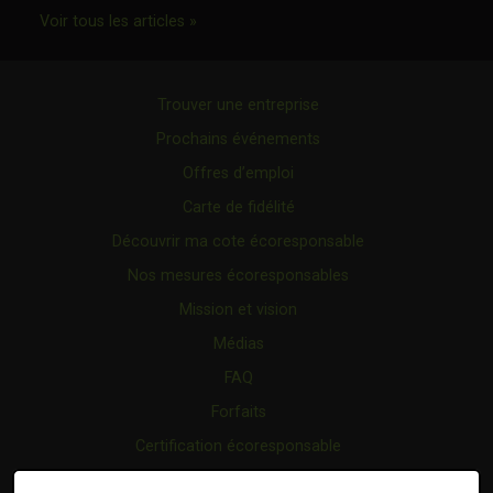
Ce lien s'ouvrira dans une nouvelle fenêtr
Voir tous les articles »
Trouver une entreprise
Prochains événements
Offres d’emploi
Carte de fidélité
Découvrir ma cote écoresponsable
Nos mesures écoresponsables
Mission et vision
Médias
FAQ
Forfaits
Certification écoresponsable
Nous joindre