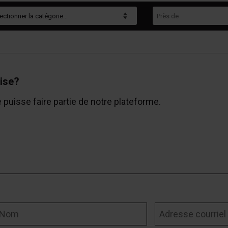
gorie
Près de
ise?
e puisse faire partie de notre plateforme.
om
Adresse courriel