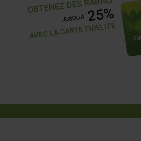
OBTENEZ DES RABAIS
25%
JUSQU'À
AVEC LA CARTE FIDÉLITÉ