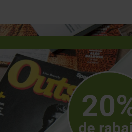
20
de raba