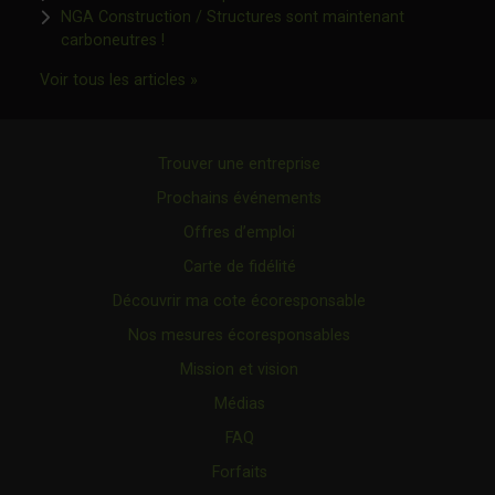
NGA Construction / Structures sont maintenant
Ce lien s'ouvrira dans une nouvelle fenêtre"
carboneutres !
Ce lien s'ouvrira dans une nouvelle fenêtr
Voir tous les articles »
Trouver une entreprise
Prochains événements
Offres d’emploi
Carte de fidélité
Découvrir ma cote écoresponsable
Nos mesures écoresponsables
Mission et vision
Médias
FAQ
Forfaits