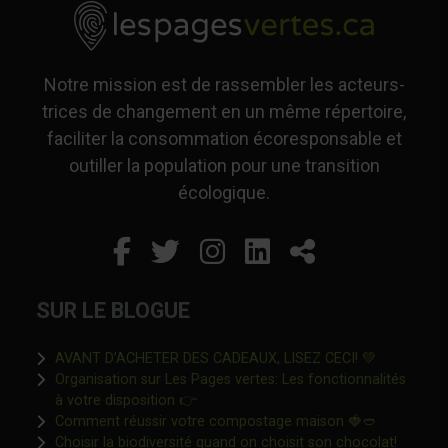
Notre mission est de rassembler les acteurs-
trices de changement en un même répertoire,
faciliter la consommation écoresponsable et
outiller la population pour une transition
écologique.
Facebook
Ce lien s'ouvrira dans un
Twitter
Ce lien s'ouvrira dan
Instagram
Ce lien s'ouvrira 
LinkedIn
Ce lien s'ouvr
Partager
SUR LE BLOGUE
Ce lien s'o
AVANT D’ACHETER DES CADEAUX, LISEZ CECI! 💚
Organisation sur Les Pages vertes: Les fonctionnalités
Ce lien s'ouvrira dans une nouvelle fen
à votre disposition 👉
Ce lien s'o
Comment réussir votre compostage maison 🍓🥙
Ce lien 
Choisir la biodiversité quand on choisit son chocolat!