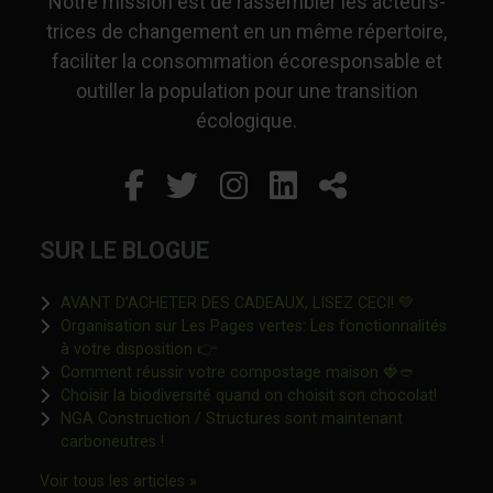
Notre mission est de rassembler les acteurs-
trices de changement en un même répertoire,
faciliter la consommation écoresponsable et
outiller la population pour une transition
écologique.
Facebook
Ce lien s'ouvrira dans un
Twitter
Ce lien s'ouvrira dan
Instagram
Ce lien s'ouvrira 
LinkedIn
Ce lien s'ouvr
Partager
SUR LE BLOGUE
Ce lien s'o
AVANT D’ACHETER DES CADEAUX, LISEZ CECI! 💚
Organisation sur Les Pages vertes: Les fonctionnalités
Ce lien s'ouvrira dans une nouvelle fen
à votre disposition 👉
Ce lien s'o
Comment réussir votre compostage maison 🍓🥙
Ce lien 
Choisir la biodiversité quand on choisit son chocolat!
NGA Construction / Structures sont maintenant
Ce lien s'ouvrira dans une nouvelle fenêtre"
carboneutres !
Ce lien s'ouvrira dans une nouvelle fenêtr
Voir tous les articles »