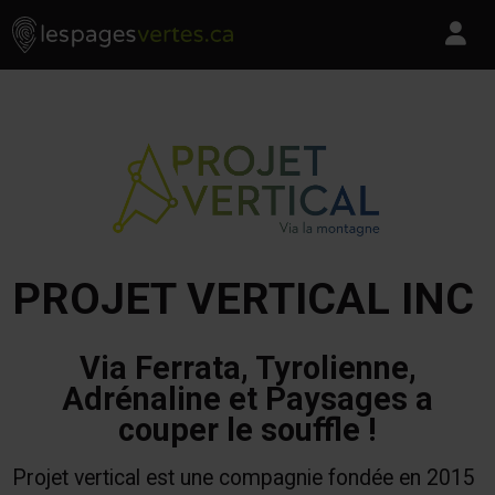
Les Pages Vertes - Go to homepage
Skip to content
Pa
PROJET VERTICAL INC
Via Ferrata, Tyrolienne,
Adrénaline et Paysages a
couper le souffle !
Projet vertical est une compagnie fondée en 2015