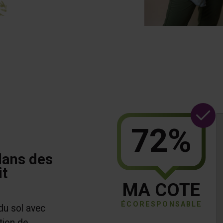
72%
dans des
it
MA COTE
ÉCORESPONSABLE
 du sol avec
tion de