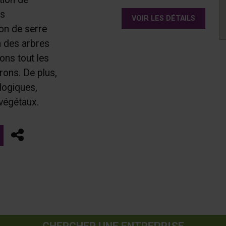
es
VOIR LES DÉTAILS
on de serre
n des arbres
ns tout les
ons. De plus,
logiques,
 végétaux.
Partager