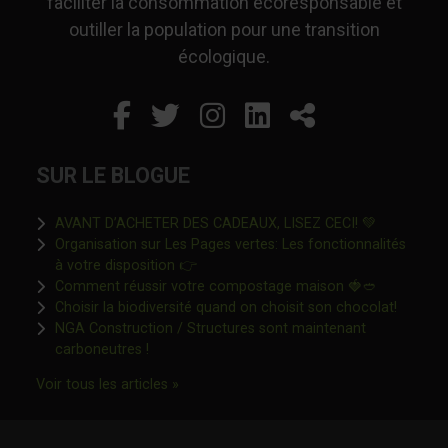
faciliter la consommation écoresponsable et
outiller la population pour une transition
écologique.
Facebook
Ce lien s'ouvrira dans un
Twitter
Ce lien s'ouvrira dan
Instagram
Ce lien s'ouvrira 
LinkedIn
Ce lien s'ouvr
Partager
SUR LE BLOGUE
Ce lien s'o
AVANT D’ACHETER DES CADEAUX, LISEZ CECI! 💚
Organisation sur Les Pages vertes: Les fonctionnalités
Ce lien s'ouvrira dans une nouvelle fen
à votre disposition 👉
Ce lien s'o
Comment réussir votre compostage maison 🍓🥙
Ce lien 
Choisir la biodiversité quand on choisit son chocolat!
NGA Construction / Structures sont maintenant
Ce lien s'ouvrira dans une nouvelle fenêtre"
carboneutres !
Ce lien s'ouvrira dans une nouvelle fenêtr
Voir tous les articles »