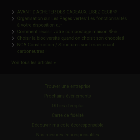
Ce lien s'o
AVANT D’ACHETER DES CADEAUX, LISEZ CECI! 💚
Organisation sur Les Pages vertes: Les fonctionnalités
Ce lien s'ouvrira dans une nouvelle fen
à votre disposition 👉
Ce lien s'o
Comment réussir votre compostage maison 🍓🥙
Ce lien 
Choisir la biodiversité quand on choisit son chocolat!
NGA Construction / Structures sont maintenant
Ce lien s'ouvrira dans une nouvelle fenêtre"
carboneutres !
Ce lien s'ouvrira dans une nouvelle fenêtr
Voir tous les articles »
Trouver une entreprise
Prochains événements
Offres d’emploi
Carte de fidélité
Découvrir ma cote écoresponsable
Nos mesures écoresponsables