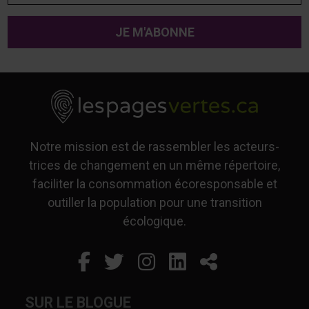
Notre mission est de rassembler les acteurs-
trices de changement en un même répertoire,
faciliter la consommation écoresponsable et
outiller la population pour une transition
écologique.
Facebook
Ce lien s'ouvrira dans un
Twitter
Ce lien s'ouvrira dan
Instagram
Ce lien s'ouvrira 
LinkedIn
Ce lien s'ouvr
Partager
SUR LE BLOGUE