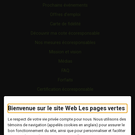
Prochains événements
Offres d’emploi
Carte de fidélité
Découvrir ma cote écoresponsable
Nos mesures écoresponsables
Mission et vision
Médias
FAQ
Forfaits
Certification écoresponsable
Nous joindre
Bienvenue sur le site Web Les pages vertes
Vidéo
Blogue
Le respect de votre vie privée compte pour nous. Nous utilisons des
témoins de navigation (appelés cookies en anglais) pour assurer le
bon fonctionnement du site, ainsi que pour personnaliser et faciliter
Copyright © 2026 Tous droits réservés.