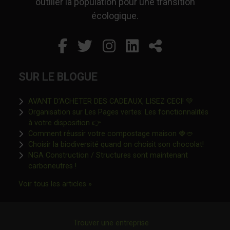
outiller la population pour une transition
écologique.
Facebook
Ce lien s'ouvrira dans un
Twitter
Ce lien s'ouvrira dan
Instagram
Ce lien s'ouvrira 
LinkedIn
Ce lien s'ouvr
Partager
SUR LE BLOGUE
Ce lien s'o
AVANT D’ACHETER DES CADEAUX, LISEZ CECI! 💚
Organisation sur Les Pages vertes: Les fonctionnalités
Ce lien s'ouvrira dans une nouvelle fen
à votre disposition 👉
Ce lien s'o
Comment réussir votre compostage maison 🍓🥙
Ce lien 
Choisir la biodiversité quand on choisit son chocolat!
NGA Construction / Structures sont maintenant
Ce lien s'ouvrira dans une nouvelle fenêtre"
carboneutres !
Ce lien s'ouvrira dans une nouvelle fenêtr
Voir tous les articles »
Trouver une entreprise