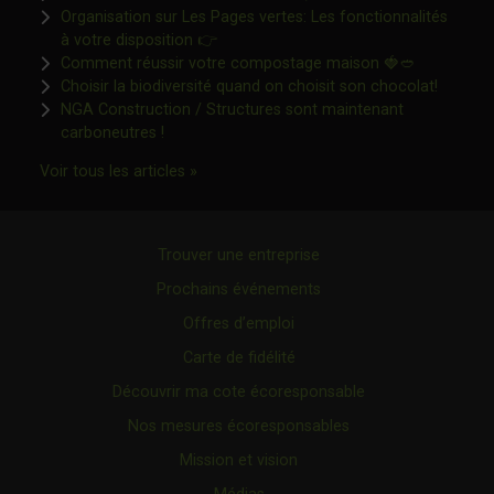
Organisation sur Les Pages vertes: Les fonctionnalités
Ce lien s'ouvrira dans une nouvelle fen
à votre disposition 👉
Ce lien s'o
Comment réussir votre compostage maison 🍓🥙
Ce lien 
Choisir la biodiversité quand on choisit son chocolat!
NGA Construction / Structures sont maintenant
Ce lien s'ouvrira dans une nouvelle fenêtre"
carboneutres !
Ce lien s'ouvrira dans une nouvelle fenêtr
Voir tous les articles »
Trouver une entreprise
Prochains événements
Offres d’emploi
Carte de fidélité
Découvrir ma cote écoresponsable
Nos mesures écoresponsables
Mission et vision