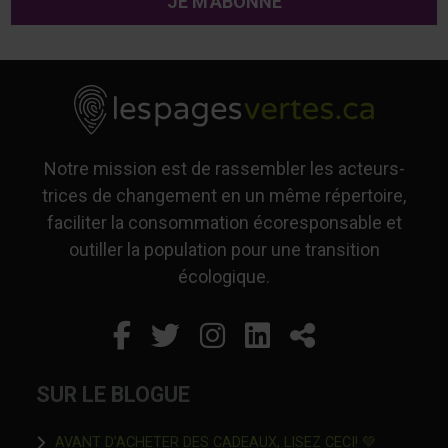
Notre mission est de rassembler les acteurs-
trices de changement en un même répertoire,
faciliter la consommation écoresponsable et
outiller la population pour une transition
écologique.
Facebook
Ce lien s'ouvrira dans un
Twitter
Ce lien s'ouvrira dan
Instagram
Ce lien s'ouvrira 
LinkedIn
Ce lien s'ouvr
Partager
SUR LE BLOGUE
Ce lien s'o
AVANT D’ACHETER DES CADEAUX, LISEZ CECI! 💚