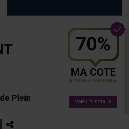
70%
NT
E
MA COTE
ÉCORESPONSABLE
de Plein
VOIR LES DÉTAILS
Partager