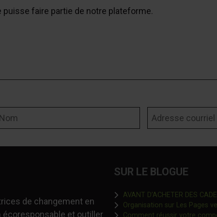
e puisse faire partie de notre plateforme.
om
Adresse courriel
SUR LE BLOGUE
AVANT D’ACHETER DES CADEAU
-trices de changement en
Organisation sur Les Pages ver
 écoresponsable et outiller
Comment réussir votre comp