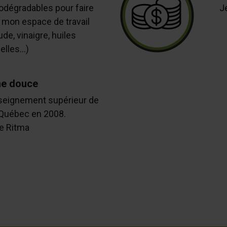
iodégradables pour faire
J
 mon espace de travail
de, vinaigre, huiles
lles...)
e douce
nseignement supérieur de
 Québec en 2008.
 Ritma