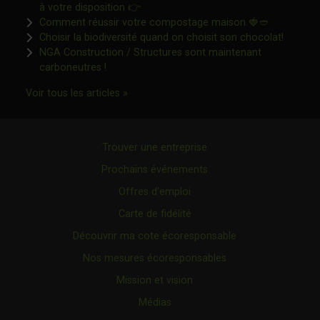
Ce lien s'ouvrira dans une nouvelle fen
à votre disposition 👉
Ce lien s'o
Comment réussir votre compostage maison 🍓🥙
Ce lien 
Choisir la biodiversité quand on choisit son chocolat!
NGA Construction / Structures sont maintenant
Ce lien s'ouvrira dans une nouvelle fenêtre"
carboneutres !
Ce lien s'ouvrira dans une nouvelle fenêtr
Voir tous les articles »
Trouver une entreprise
Prochains événements
Offres d’emploi
Carte de fidélité
Découvrir ma cote écoresponsable
Nos mesures écoresponsables
Mission et vision
Médias