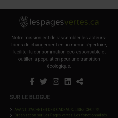
Notre mission est de rassembler les acteurs-
trices de changement en un même répertoire,
faciliter la consommation écoresponsable et
outiller la population pour une transition
écologique.
Facebook
Ce lien s'ouvrira dans un
Twitter
Ce lien s'ouvrira dan
Instagram
Ce lien s'ouvrira 
LinkedIn
Ce lien s'ouvr
Partager
SUR LE BLOGUE
Ce lien s'o
AVANT D’ACHETER DES CADEAUX, LISEZ CECI! 💚
Organisation sur Les Pages vertes: Les fonctionnalités