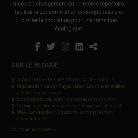
trices de changement en un même répertoire,
faciliter la consommation écoresponsable et
outiller la population pour une transition
écologique.
Facebook
Ce lien s'ouvrira dans un
Twitter
Ce lien s'ouvrira dan
Instagram
Ce lien s'ouvrira 
LinkedIn
Ce lien s'ouvr
Partager
SUR LE BLOGUE
Ce lien s'o
AVANT D’ACHETER DES CADEAUX, LISEZ CECI! 💚
Organisation sur Les Pages vertes: Les fonctionnalités
Ce lien s'ouvrira dans une nouvelle fen
à votre disposition 👉
Ce lien s'o
Comment réussir votre compostage maison 🍓🥙
Ce lien 
Choisir la biodiversité quand on choisit son chocolat!
NGA Construction / Structures sont maintenant
Ce lien s'ouvrira dans une nouvelle fenêtre"
carboneutres !
Ce lien s'ouvrira dans une nouvelle fenêtr
Voir tous les articles »