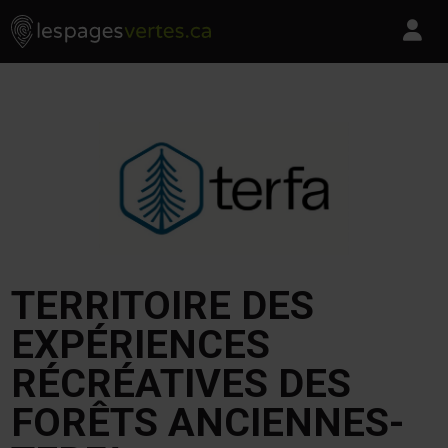
Les Pages Vertes - Go to homepage
Skip to content
Pa
TERRITOIRE DES
EXPÉRIENCES
RÉCRÉATIVES DES
FORÊTS ANCIENNES-