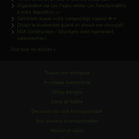
Organisation sur Les Pages vertes: Les fonctionnalités
Ce lien s'ouvrira dans une nouvelle fen
à votre disposition 👉
Ce lien s'o
Comment réussir votre compostage maison 🍓🥙
Ce lien 
Choisir la biodiversité quand on choisit son chocolat!
NGA Construction / Structures sont maintenant
Ce lien s'ouvrira dans une nouvelle fenêtre"
carboneutres !
Ce lien s'ouvrira dans une nouvelle fenêtr
Voir tous les articles »
Trouver une entreprise
Prochains événements
Offres d’emploi
Carte de fidélité
Découvrir ma cote écoresponsable
Nos mesures écoresponsables
Mission et vision