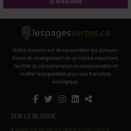
Notre mission est de rassembler les acteurs-
trices de changement en un même répertoire,
faciliter la consommation écoresponsable et
outiller la population pour une transition
écologique.
Facebook
Ce lien s'ouvrira dans un
Twitter
Ce lien s'ouvrira dan
Instagram
Ce lien s'ouvrira 
LinkedIn
Ce lien s'ouvr
Partager
SUR LE BLOGUE
Ce lien s'o
AVANT D’ACHETER DES CADEAUX, LISEZ CECI! 💚