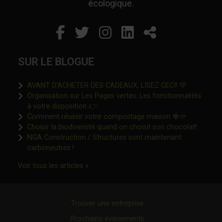
écologique.
Facebook
Ce lien s'ouvrira dans un
Twitter
Ce lien s'ouvrira dan
Instagram
Ce lien s'ouvrira 
LinkedIn
Ce lien s'ouvr
Partager
SUR LE BLOGUE
Ce lien s'o
AVANT D’ACHETER DES CADEAUX, LISEZ CECI! 💚
Organisation sur Les Pages vertes: Les fonctionnalités
Ce lien s'ouvrira dans une nouvelle fen
à votre disposition 👉
Ce lien s'o
Comment réussir votre compostage maison 🍓🥙
Ce lien 
Choisir la biodiversité quand on choisit son chocolat!
NGA Construction / Structures sont maintenant
Ce lien s'ouvrira dans une nouvelle fenêtre"
carboneutres !
Ce lien s'ouvrira dans une nouvelle fenêtr
Voir tous les articles »
Trouver une entreprise
Prochains événements