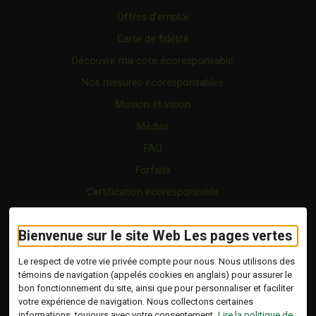
Offres d’emploi
Carte de fidélité
Découvrir ma cote écoresponsable
Nos mesures écoresponsables
Mission et vision
Médias
FAQ
Forfaits
Certification écoresponsable
Nous joindre
Bienvenue sur le site Web Les pages vertes
Vidéo
Blogue
Le respect de votre vie privée compte pour nous. Nous utilisons des
témoins de navigation (appelés cookies en anglais) pour assurer le
bon fonctionnement du site, ainsi que pour personnaliser et faciliter
Copyright © 2026 Tous droits réservés.
votre expérience de navigation. Nous collectons certaines
Les Pages Vertes | Répertoire d'entreprises
informations, toujours avec votre consentement.
Lire la politique de