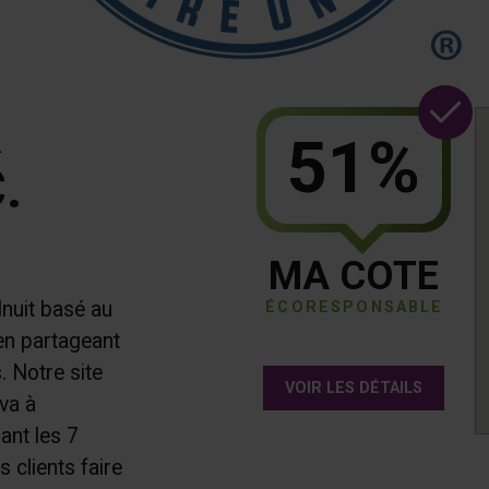
R
51%
.
MA COTE
Inuit basé au
ÉCORESPONSABLE
en partageant
. Notre site
VOIR LES DÉTAILS
ava à
ant les 7
 clients faire