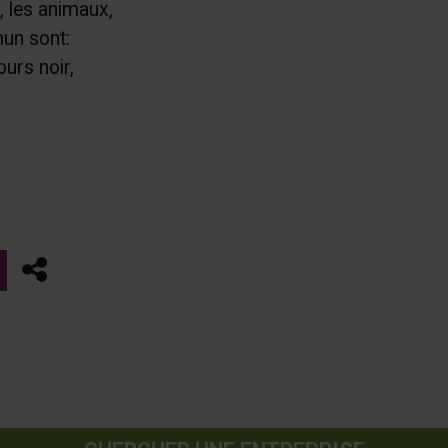
e, les animaux,
un sont:
urs noir,
Partager