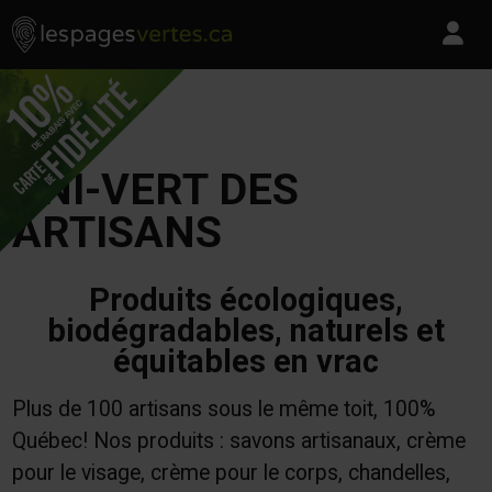
Les Pages Vertes - Go to homepage
Skip to content
Pa
UNI-VERT DES
ARTISANS
Produits écologiques,
biodégradables, naturels et
équitables en vrac
Plus de 100 artisans sous le même toit, 100%
Québec! Nos produits : savons artisanaux, crème
pour le visage, crème pour le corps, chandelles,