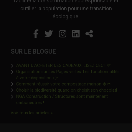
faciliter la consommation écoresponsable et
outiller la population pour une transition
écologique.
Facebook
Ce lien s'ouvrira dans un
Twitter
Ce lien s'ouvrira dan
Instagram
Ce lien s'ouvrira 
LinkedIn
Ce lien s'ouvr
Partager
SUR LE BLOGUE
Ce lien s'o
AVANT D’ACHETER DES CADEAUX, LISEZ CECI! 💚
Organisation sur Les Pages vertes: Les fonctionnalités
Ce lien s'ouvrira dans une nouvelle fen
à votre disposition 👉
Ce lien s'o
Comment réussir votre compostage maison 🍓🥙
Ce lien 
Choisir la biodiversité quand on choisit son chocolat!
NGA Construction / Structures sont maintenant
Ce lien s'ouvrira dans une nouvelle fenêtre"
carboneutres !
Ce lien s'ouvrira dans une nouvelle fenêtr
Voir tous les articles »