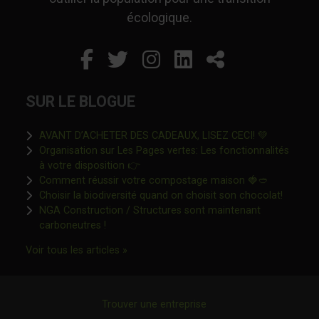
écologique.
Facebook
Ce lien s'ouvrira dans un
Twitter
Ce lien s'ouvrira dan
Instagram
Ce lien s'ouvrira 
LinkedIn
Ce lien s'ouvr
Partager
SUR LE BLOGUE
Ce lien s'o
AVANT D’ACHETER DES CADEAUX, LISEZ CECI! 💚
Organisation sur Les Pages vertes: Les fonctionnalités
Ce lien s'ouvrira dans une nouvelle fen
à votre disposition 👉
Ce lien s'o
Comment réussir votre compostage maison 🍓🥙
Ce lien 
Choisir la biodiversité quand on choisit son chocolat!
NGA Construction / Structures sont maintenant
Ce lien s'ouvrira dans une nouvelle fenêtre"
carboneutres !
Ce lien s'ouvrira dans une nouvelle fenêtr
Voir tous les articles »
Trouver une entreprise