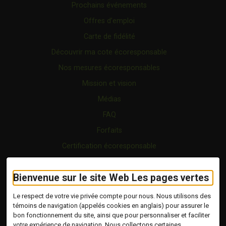
Prochains événements
Offres d’emploi
Carte de fidélité
Découvrir ma cote écoresponsable
Nos mesures écoresponsables
Mission et vision
Médias
FAQ
Forfaits
Certification écoresponsable
Nous joindre
Bienvenue sur le site Web Les pages vertes
Vidéo
Blogue
Le respect de votre vie privée compte pour nous. Nous utilisons des
témoins de navigation (appelés cookies en anglais) pour assurer le
bon fonctionnement du site, ainsi que pour personnaliser et faciliter
Copyright © 2026 Tous droits réservés.
votre expérience de navigation. Nous collectons certaines