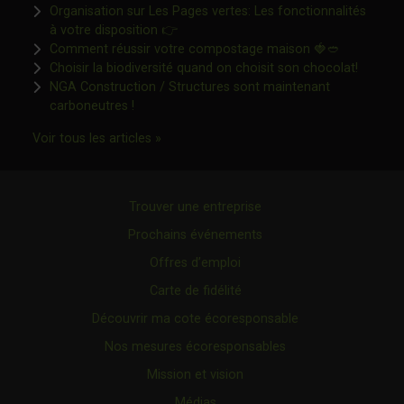
Organisation sur Les Pages vertes: Les fonctionnalités
Ce lien s'ouvrira dans une nouvelle fen
à votre disposition 👉
Ce lien s'o
Comment réussir votre compostage maison 🍓🥙
Ce lien 
Choisir la biodiversité quand on choisit son chocolat!
NGA Construction / Structures sont maintenant
Ce lien s'ouvrira dans une nouvelle fenêtre"
carboneutres !
Ce lien s'ouvrira dans une nouvelle fenêtr
Voir tous les articles »
Trouver une entreprise
Prochains événements
Offres d’emploi
Carte de fidélité
Découvrir ma cote écoresponsable
Nos mesures écoresponsables
Mission et vision
Médias