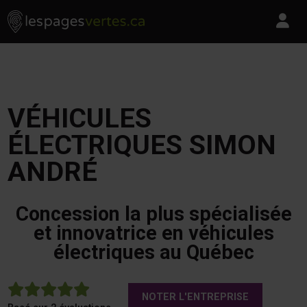
Les Pages Vertes - Go to homepage
Skip to content
Pa
VÉHICULES
ÉLECTRIQUES SIMON
ANDRÉ
Concession la plus spécialisée
et innovatrice en véhicules
électriques au Québec
5
NOTER L'ENTREPRISE