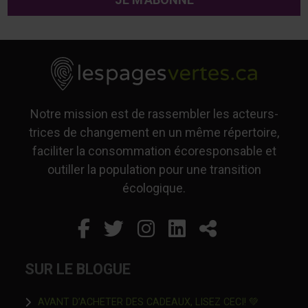
Notre mission est de rassembler les acteurs-
trices de changement en un même répertoire,
faciliter la consommation écoresponsable et
outiller la population pour une transition
écologique.
Facebook
Ce lien s'ouvrira dans un
Twitter
Ce lien s'ouvrira dan
Instagram
Ce lien s'ouvrira 
LinkedIn
Ce lien s'ouvr
Partager
SUR LE BLOGUE
Ce lien s'o
AVANT D’ACHETER DES CADEAUX, LISEZ CECI! 💚