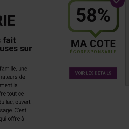
58%
IE
 fait
MA COTE
euses sur
ÉCORESPONSABLE
famille, une
VOIR LES DÉTAILS
amateurs de
ément la
re tout ce
du lac, ouvert
ssage. C’est
qui offre à