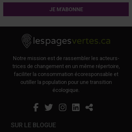
Notre mission est de rassembler les acteurs-
trices de changement en un même répertoire,
faciliter la consommation écoresponsable et
outiller la population pour une transition
écologique.
Facebook
Ce lien s'ouvrira dans un
Twitter
Ce lien s'ouvrira dan
Instagram
Ce lien s'ouvrira 
LinkedIn
Ce lien s'ouvr
Partager
SUR LE BLOGUE