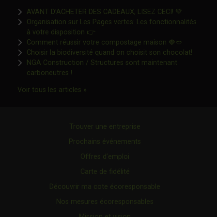
Ce lien s'o
AVANT D’ACHETER DES CADEAUX, LISEZ CECI! 💚
Organisation sur Les Pages vertes: Les fonctionnalités
Ce lien s'ouvrira dans une nouvelle fen
à votre disposition 👉
Ce lien s'o
Comment réussir votre compostage maison 🍓🥙
Ce lien 
Choisir la biodiversité quand on choisit son chocolat!
NGA Construction / Structures sont maintenant
Ce lien s'ouvrira dans une nouvelle fenêtre"
carboneutres !
Ce lien s'ouvrira dans une nouvelle fenêtr
Voir tous les articles »
Trouver une entreprise
Prochains événements
Offres d’emploi
Carte de fidélité
Découvrir ma cote écoresponsable
Nos mesures écoresponsables
Mission et vision