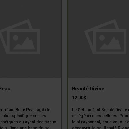
 Peau
Beauté Divine
12.00$
purifiant Belle Peau agit de
Le Gel toniﬁant Beauté Divine 
 plus spécifique sur les
et régénère les cellules. Pour
cnéiques ou ayant des tissus
teint rayonnant, nous vous inv
ciels. Dans une base de gel
découvrir le gel Beauté Divin