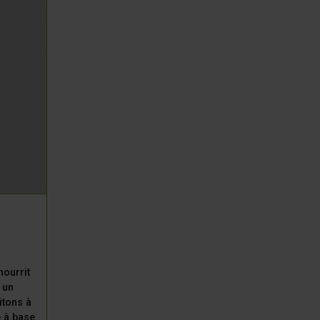
nourrit
 un
itons à
e à base