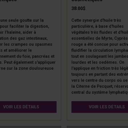
38.00$
une seule goutte sur la
Cette synergie d'huile très
pour faciliter la digestion,
particulière, à base d'huiles
ir l’haleine, aider à
végétales très fluides et d'hui
nation des gaz intestinaux,
essentielles de Myrte, Cyprès
er les crampes ou spasmes
rouge a été concue pour activ
fs et améliorer le
fluidifier la circulation lympha
nnement du foie, pancréas et
tout en soulageant les jambe
ns. Peut également s'appliquer
lourdes et les oedèmes. On
rne sur la zone douloureuse
l'applique en friction très légè
toujours en partant des extré
vers le centre du corps où se
la Citerne de Pecquet, réserv
central du système lymphatiq
VOIR LES DÉTAILS
VOIR LES DÉTAILS