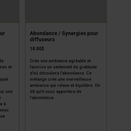
ur
Abondance / Synergies pour
diffuseurs
10.00$
de
Crée une ambiance agréable et
mes et
favorise un sentiment de gratitude
d'où découlera l'abondance. Ce
quel
mélange crée une merveilleuse
ambiance qui relaxe et équilibre. On
our une
dit qu'il nous apportera de
e
l'abondance.
a à
 vous
que