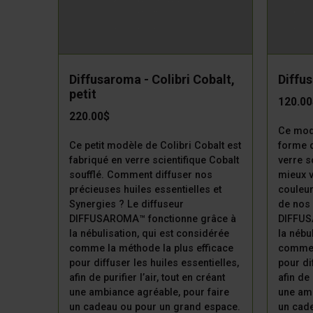
Diffusaroma - Colibri Cobalt,
Diffu
petit
120.0
220.00$
Ce mod
Ce petit modèle de Colibri Cobalt est
forme d
fabriqué en verre scientifique Cobalt
verre s
soufflé. Comment diffuser nos
mieux v
précieuses huiles essentielles et
couleur
Synergies ? Le diffuseur
de nos 
DIFFUSAROMA™ fonctionne grâce à
DIFFUS
la nébulisation, qui est considérée
la nébu
comme la méthode la plus efficace
comme 
pour diffuser les huiles essentielles,
pour di
afin de purifier l’air, tout en créant
afin de 
une ambiance agréable, pour faire
une amb
un cadeau ou pour un grand espace.
un cad