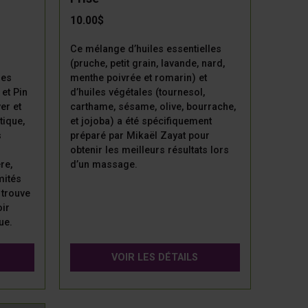
10.00$
Ce mélange d’huiles essentielles
(pruche, petit grain, lavande, nard,
les
menthe poivrée et romarin) et
 et Pin
d’huiles végétales (tournesol,
er et
carthame, sésame, olive, bourrache,
tique,
et jojoba) a été spécifiquement
s
préparé par Mikaël Zayat pour
obtenir les meilleurs résultats lors
re,
d’un massage.
mités
 trouve
oir
ue.
VOIR LES DÉTAILS