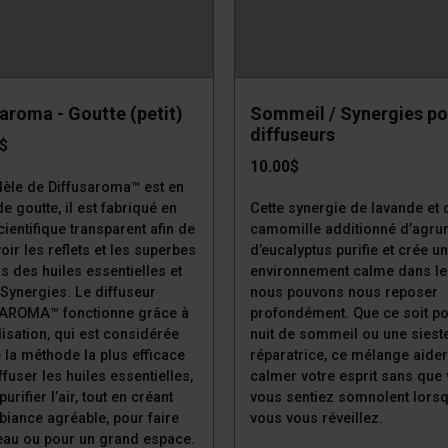
saroma - Goutte (petit)
Sommeil / Synergies po
diffuseurs
0$
10.00$
èle de Diffusaroma™ est en
e goutte, il est fabriqué en
Cette synergie de lavande et 
cientifique transparent afin de
camomille additionné d’agru
oir les reflets et les superbes
d’eucalyptus purifie et crée un
s des huiles essentielles et
environnement calme dans le
Synergies. Le diffuseur
nous pouvons nous reposer
AROMA™ fonctionne grâce à
profondément. Que ce soit p
lisation, qui est considérée
nuit de sommeil ou une siest
la méthode la plus efficace
réparatrice, ce mélange aider
ffuser les huiles essentielles,
calmer votre esprit sans que
purifier l’air, tout en créant
vous sentiez somnolent lors
iance agréable, pour faire
vous vous réveillez.
eau ou pour un grand espace.