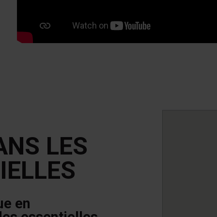
ANS LES
IELLES
ue en
es essentielles