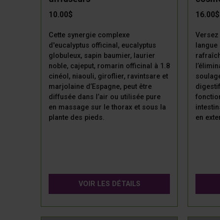
10.00$
16.00$
Cette synergie complexe
Versez 
d'eucalyptus officinal, eucalyptus
langue 
globuleux, sapin baumier, laurier
rafraîch
noble, cajeput, romarin officinal à 1.8
l’élimi
cinéol, niaouli, giroflier, ravintsare et
soulag
marjolaine d’Espagne, peut être
digesti
diffusée dans l’air ou utilisée pure
fonctio
en massage sur le thorax et sous la
intesti
plante des pieds.
en exte
VOIR LES DÉTAILS