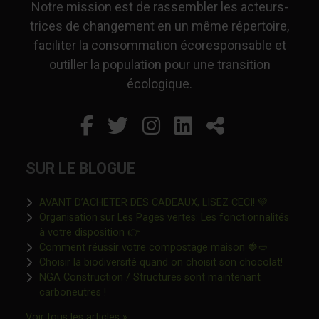
Notre mission est de rassembler les acteurs-
trices de changement en un même répertoire,
faciliter la consommation écoresponsable et
outiller la population pour une transition
écologique.
Facebook
Ce lien s'ouvrira dans un
Twitter
Ce lien s'ouvrira dan
Instagram
Ce lien s'ouvrira 
LinkedIn
Ce lien s'ouvr
Partager
SUR LE BLOGUE
Ce lien s'o
AVANT D’ACHETER DES CADEAUX, LISEZ CECI! 💚
Organisation sur Les Pages vertes: Les fonctionnalités
Ce lien s'ouvrira dans une nouvelle fen
à votre disposition 👉
Ce lien s'o
Comment réussir votre compostage maison 🍓🥙
Ce lien 
Choisir la biodiversité quand on choisit son chocolat!
NGA Construction / Structures sont maintenant
Ce lien s'ouvrira dans une nouvelle fenêtre"
carboneutres !
Ce lien s'ouvrira dans une nouvelle fenêtr
Voir tous les articles »