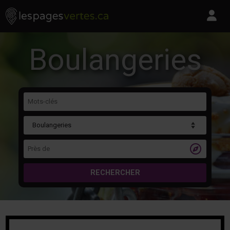
Les Pages Vertes - Go to homepage
Skip to content
Pa
Boulangeries
Mots-clés
Catégorie
Près de

RECHERCHER