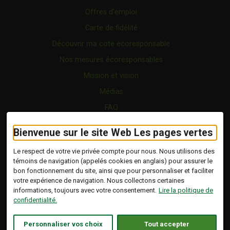
Offres d’emploi
Carte de fidélité
Découvrir ma cote écoresponsable
Nos mesures écoresponsables
Mission et vision
Médias
FAQ
Forfaits
Bienvenue sur le site Web Les pages vertes
Certification écoresponsable
Le respect de votre vie privée compte pour nous. Nous utilisons des
Nous joindre
témoins de navigation (appelés cookies en anglais) pour assurer le
bon fonctionnement du site, ainsi que pour personnaliser et faciliter
Vidéo
votre expérience de navigation. Nous collectons certaines
Blogue
informations, toujours avec votre consentement.
Lire la politique de
confidentialité.
Copyright © 2026 Tous droits réservés.
Les Pages Vertes | Répertoire d'entreprises
Personnaliser vos choix
Tout accepter