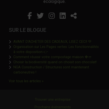
écologique.
Facebook
Ce lien s'ouvrira dans un
Twitter
Ce lien s'ouvrira dan
Instagram
Ce lien s'ouvrira 
LinkedIn
Ce lien s'ouvr
Partager
SUR LE BLOGUE
Ce lien s'o
AVANT D’ACHETER DES CADEAUX, LISEZ CECI! 💚
Organisation sur Les Pages vertes: Les fonctionnalités
Ce lien s'ouvrira dans une nouvelle fen
à votre disposition 👉
Ce lien s'o
Comment réussir votre compostage maison 🍓🥙
Ce lien 
Choisir la biodiversité quand on choisit son chocolat!
NGA Construction / Structures sont maintenant
Ce lien s'ouvrira dans une nouvelle fenêtre"
carboneutres !
Ce lien s'ouvrira dans une nouvelle fenêtr
Voir tous les articles »
Trouver une entreprise
Prochains événements