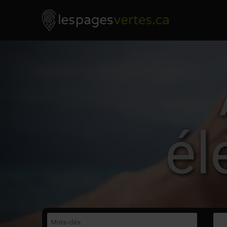
Les Pages Vertes - Go to homepage
Skip to content
él
Mots-clés
Caté