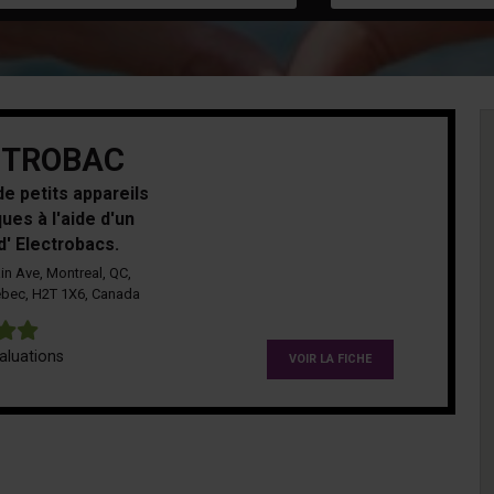
CTROBAC
e petits appareils
ues à l'aide d'un
d' Electrobacs.
in Ave, Montreal, QC,
ébec, H2T 1X6, Canada
5
aluations
VOIR LA FICHE