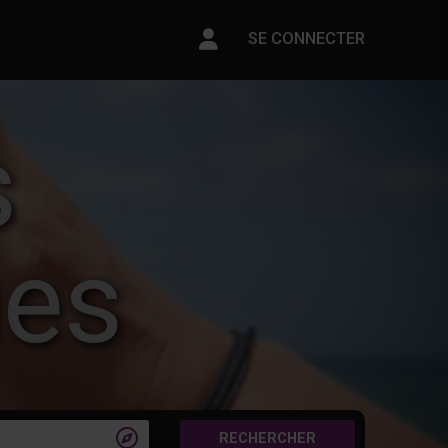
Paramètres du compte
SE CONNECTER
s
ues

RECHERCHER