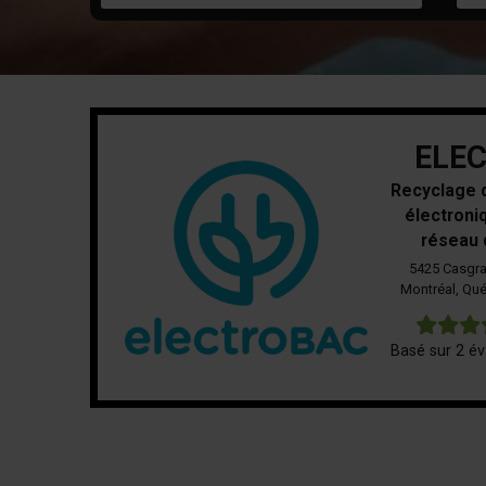
ELE
Recyclage d
électroniq
réseau 
5425 Casgra
Montréal, Qu
Basé sur 2 év