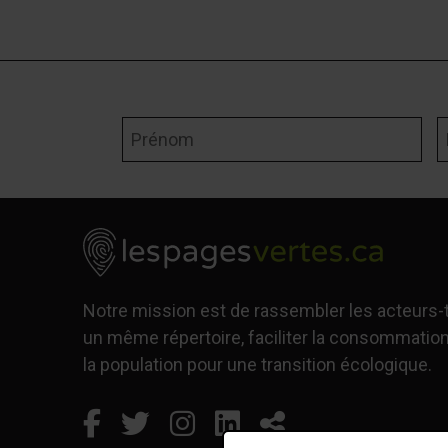
Prénom
N
Notre mission est de rassembler les acteurs
un même répertoire, faciliter la consommation
la population pour une transition écologique.
Facebook
Ce lien s'ouvrira dans une n
Twitter
Ce lien s'ouvrira dans u
Instagram
Ce lien s'ouvrira da
LinkedIn
Ce lien s'ouvrir
Partager