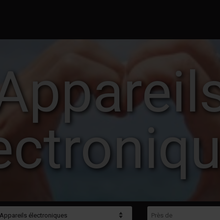
Appareil
ectroniq
gorie
Près de