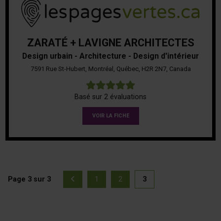
ZARATÉ + LAVIGNE ARCHITECTES
Design urbain - Architecture - Design d'intérieur
7591 Rue St-Hubert, Montréal, Québec, H2R 2N7, Canada
5
Basé sur 2 évaluations
VOIR LA FICHE
Page 3 sur 3
1
2
3
Page précédente
(actuellement sél
Page
Page
Page