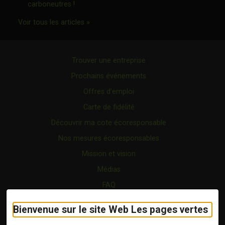
Ce lien s'ouvrira dans une nouvelle fenêtre"
carboneutres !
Ce lien s'ouvrira dans une nouvelle fenêtr
Voir tous les articles »
Trouver une entreprise
Prochains événements
Offres d’emploi
Carte de fidélité
Découvrir ma cote écoresponsable
Nos mesures écoresponsables
Mission et vision
Médias
FAQ
Forfaits
Bienvenue sur le site Web Les pages vertes
Certification écoresponsable