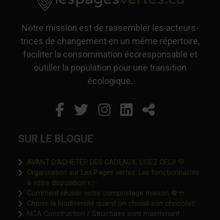
Notre mission est de rassembler les acteurs-
trices de changement en un même répertoire,
faciliter la consommation écoresponsable et
outiller la population pour une transition
écologique.
Facebook
Ce lien s'ouvrira dans un
Twitter
Ce lien s'ouvrira dan
Instagram
Ce lien s'ouvrira 
LinkedIn
Ce lien s'ouvr
Partager
SUR LE BLOGUE
Ce lien s'o
AVANT D’ACHETER DES CADEAUX, LISEZ CECI! 💚
Organisation sur Les Pages vertes: Les fonctionnalités
Ce lien s'ouvrira dans une nouvelle fen
à votre disposition 👉
Ce lien s'o
Comment réussir votre compostage maison 🍓🥙
Ce lien 
Choisir la biodiversité quand on choisit son chocolat!
NGA Construction / Structures sont maintenant