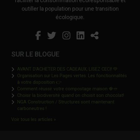
faciliter la consommation écoresponsable et
outiller la population pour une transition
écologique.
Facebook
Ce lien s'ouvrira dans un
Twitter
Ce lien s'ouvrira dan
Instagram
Ce lien s'ouvrira 
LinkedIn
Ce lien s'ouvr
Partager
SUR LE BLOGUE
Ce lien s'o
AVANT D’ACHETER DES CADEAUX, LISEZ CECI! 💚
Organisation sur Les Pages vertes: Les fonctionnalités
Ce lien s'ouvrira dans une nouvelle fen
à votre disposition 👉
Ce lien s'o
Comment réussir votre compostage maison 🍓🥙
Ce lien 
Choisir la biodiversité quand on choisit son chocolat!
NGA Construction / Structures sont maintenant
Ce lien s'ouvrira dans une nouvelle fenêtre"
carboneutres !
Ce lien s'ouvrira dans une nouvelle fenêtr
Voir tous les articles »