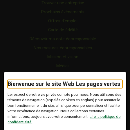
Trouver une entreprise
Prochains événements
Offres d’emploi
Carte de fidélité
Découvrir ma cote écoresponsable
Nos mesures écoresponsables
Mission et vision
Médias
FAQ
Bienvenue sur le site Web Les pages vertes
Forfaits
Certification écoresponsable
Le respect de votre vie privée compte pour nous. Nous utilisons des
témoins de navigation (appelés cookies en anglais) pour assurer le
Nous joindre
bon fonctionnement du site, ainsi que pour personnaliser et faciliter
Vidéo
votre expérience de navigation. Nous collectons certaines
informations, toujours avec votre consentement.
Lire la politique de
Blogue
confidentialité.