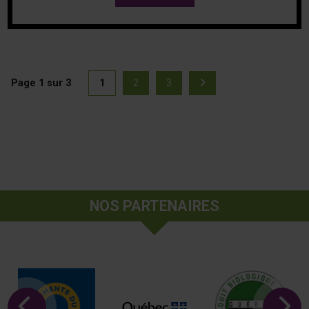
Page 1 sur 3
1
2
3
(actuellement sélectionnée)
Page suivante
Page
Page
Page
NOS PARTENAIRES