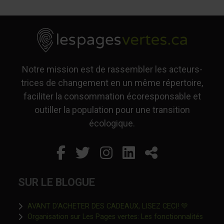
Notre mission est de rassembler les acteurs-
trices de changement en un même répertoire,
faciliter la consommation écoresponsable et
outiller la population pour une transition
écologique.
Facebook
Ce lien s'ouvrira dans un
Twitter
Ce lien s'ouvrira dan
Instagram
Ce lien s'ouvrira 
LinkedIn
Ce lien s'ouvr
Partager
SUR LE BLOGUE
Ce lien s'o
AVANT D’ACHETER DES CADEAUX, LISEZ CECI! 💚
Organisation sur Les Pages vertes: Les fonctionnalités