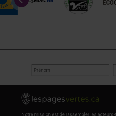
Prénom
N
Notre mission est de rassembler les acteurs