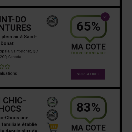
INT-DO
65%
NTURES
plein air à Saint-
Donat
MA COTE
cipale, Saint-Donat, QC
ÉCORESPONSABLE
 2C0, Canada
0
aluations
VOIR LA FICHE
I CHIC-
83%
HOCS
ic-Chocs une
 familiale établie
MA COTE
ie depuis plus de