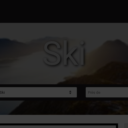
Ski
gorie
Près de