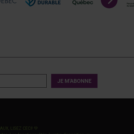
Ce lien s'ouvrira dans une nouvelle fenêtre"
X, LISEZ CECI! 💚