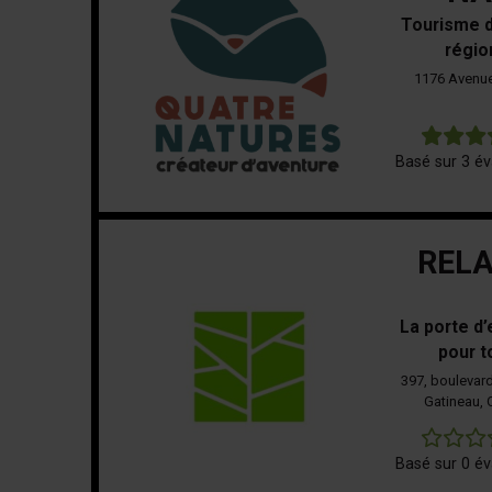
Tourisme d
régio
1176 Avenue
Basé sur 3 év
RELA
La porte d’
pour t
397, boulevar
Gatineau,
Basé sur 0 év