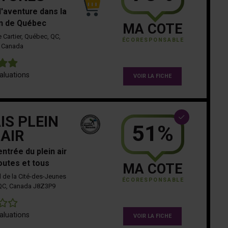
'aventure dans la
n de Québec
MA COTE
 Cartier, Québec, QC,
ÉCORESPONSABLE
Canada
5
aluations
VOIR LA FICHE
IS PLEIN
51%
AIR
entrée du plein air
outes et tous
MA COTE
d de la Cité-des-Jeunes
ÉCORESPONSABLE
 QC, Canada J8Z3P9
0
aluations
VOIR LA FICHE