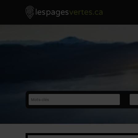
Les Pages Vertes - Go to homepage
Skip to content
Mots-clés
Caté