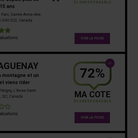
ÉCORESPONSABLE
15 ans
 Parc, Sainte-Anne-des-
C G4V 2C2, Canada
5
aluations
VOIR LA FICHE
SAGUENAY
72%
a montagne et un
et viens rider
érigny, L'Anse-Saint-
MA COTE
, QC, Canada
ÉCORESPONSABLE
0
aluations
VOIR LA FICHE