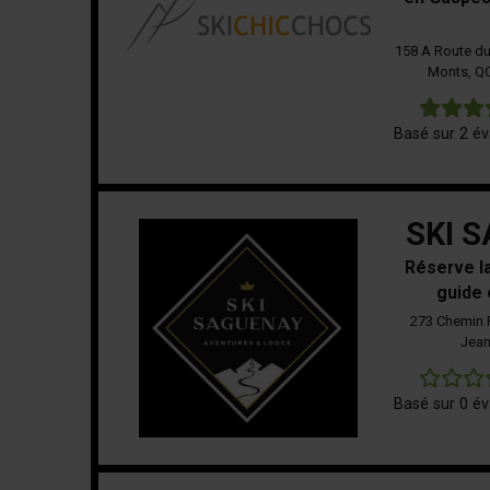
158 A Route du
Monts, Q
Basé sur 2 év
SKI 
Réserve l
guide 
273 Chemin P
Jean
Basé sur 0 év