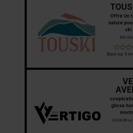
TOUS
Offre Un t
nature pou
ski
450 che
Basé sur 0 év
VE
AVE
coopérati
glisse ho
monts
Q4C9+93 Le 