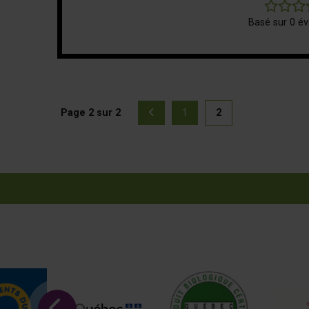
Basé sur 0 év
Page 2 sur 2
1
2
Page précédente
(actuellement 
Page
Page