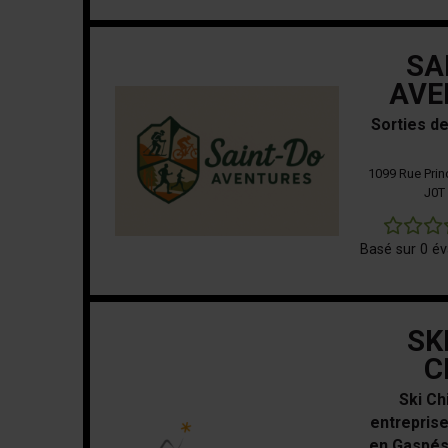
SA
AVE
Sorties de 
1099 Rue Prin
J0T
Basé sur 0 év
SK
C
Ski Ch
entreprise
en Gaspés