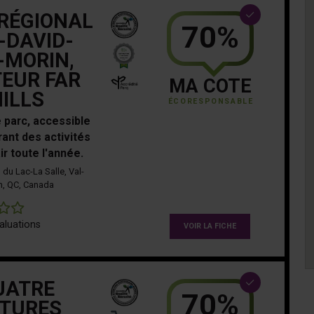
RÉGIONAL
70%
-DAVID-
-MORIN,
EUR FAR
MA COTE
HILLS
ÉCORESPONSABLE
 parc, accessible
rant des activités
ir toute l'année.
du Lac-La Salle, Val-
n, QC, Canada
0
aluations
VOIR LA FICHE
UATRE
70%
TURES