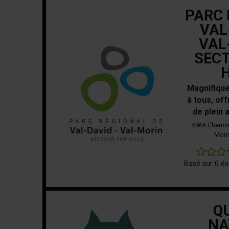
PARC 
VAL
VAL
SECT
Magnifique
à tous, off
de plein a
5966 Chemin 
Mori
Basé sur 0 év
Q
NA