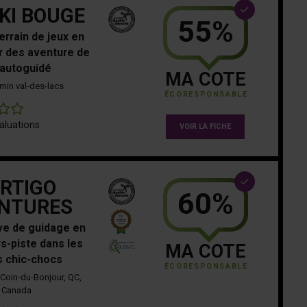
KI BOUGE
55%
errain de jeux en
r des aventure de
 autoguidé
MA COTE
min val-des-lacs
ÉCORESPONSABLE
0
aluations
VOIR LA FICHE
RTIGO
60%
NTURES
ve de guidage en
rs-piste dans les
MA COTE
 chic-chocs
ÉCORESPONSABLE
Coin-du-Bonjour, QC,
Canada