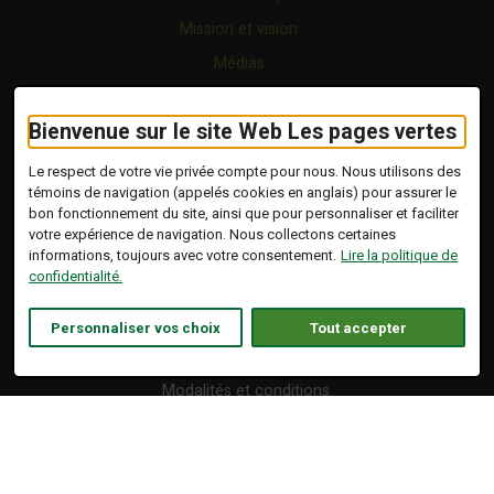
Mission et vision
Médias
FAQ
Bienvenue sur le site Web Les pages vertes
Forfaits
Certification écoresponsable
Le respect de votre vie privée compte pour nous. Nous utilisons des
témoins de navigation (appelés cookies en anglais) pour assurer le
Nous joindre
bon fonctionnement du site, ainsi que pour personnaliser et faciliter
Vidéo
votre expérience de navigation. Nous collectons certaines
informations, toujours avec votre consentement.
Lire la politique de
Blogue
confidentialité.
Copyright © 2026 Tous droits réservés.
Personnaliser vos choix
Tout accepter
Les Pages Vertes | Répertoire d'entreprises
écoresponsables.
Modalités et conditions
.
Ce lien s'ouvrira dans 
Conception :
Ekloweb
Politique de confidentialité
Personnaliser les témoins