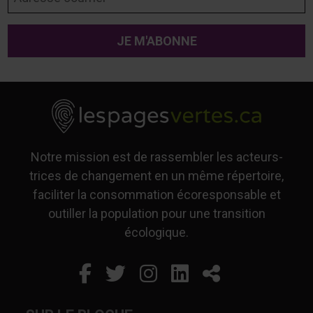
Notre mission est de rassembler les acteurs-
trices de changement en un même répertoire,
faciliter la consommation écoresponsable et
outiller la population pour une transition
écologique.
Facebook
Ce lien s'ouvrira dans un
Twitter
Ce lien s'ouvrira dan
Instagram
Ce lien s'ouvrira 
LinkedIn
Ce lien s'ouvr
Partager