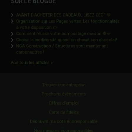
SUR LE BLOGUE
Ce lien s'o
AVANT D’ACHETER DES CADEAUX, LISEZ CECI! 💚
Organisation sur Les Pages vertes: Les fonctionnalités
Ce lien s'ouvrira dans une nouvelle fen
à votre disposition 👉
Ce lien s'o
Comment réussir votre compostage maison 🍓🥙
Ce lien 
Choisir la biodiversité quand on choisit son chocolat!
NGA Construction / Structures sont maintenant
Ce lien s'ouvrira dans une nouvelle fenêtre"
carboneutres !
Ce lien s'ouvrira dans une nouvelle fenêtr
Voir tous les articles »
Trouver une entreprise
Prochains événements
Offres d’emploi
Carte de fidélité
Découvrir ma cote écoresponsable
Nos mesures écoresponsables