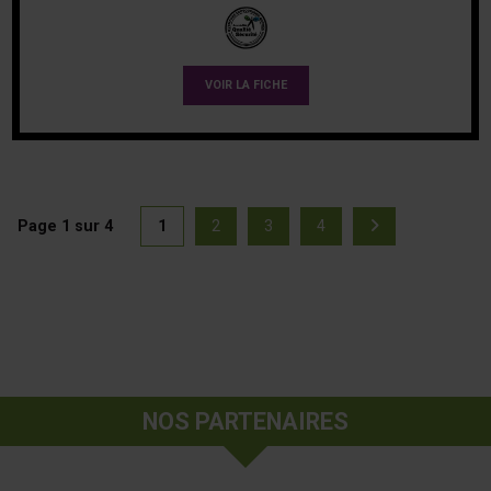
VOIR LA FICHE
Page 1 sur 4
1
2
3
4
(actuellement sélectionnée)
Page suivan
Page
Page
Page
Page
NOS PARTENAIRES