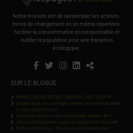
Notre mission est de rassembler les acteurs-
trices de changement en un même répertoire,
faciliter la consommation écoresponsable et
outiller la population pour une transition
écologique.
Facebook
Ce lien s'ouvrira dans un
Twitter
Ce lien s'ouvrira dan
Instagram
Ce lien s'ouvrira 
LinkedIn
Ce lien s'ouvr
Partager
SUR LE BLOGUE
Ce lien s'o
AVANT D’ACHETER DES CADEAUX, LISEZ CECI! 💚
Organisation sur Les Pages vertes: Les fonctionnalités
Ce lien s'ouvrira dans une nouvelle fen
à votre disposition 👉
Ce lien s'o
Comment réussir votre compostage maison 🍓🥙
Ce lien 
Choisir la biodiversité quand on choisit son chocolat!
NGA Construction / Structures sont maintenant