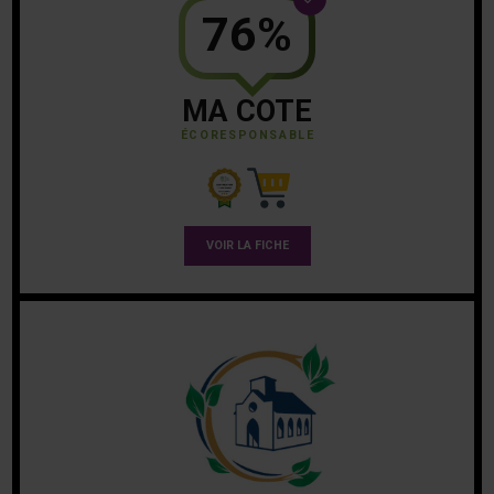
76%
MA COTE
ÉCORESPONSABLE
VOIR LA FICHE