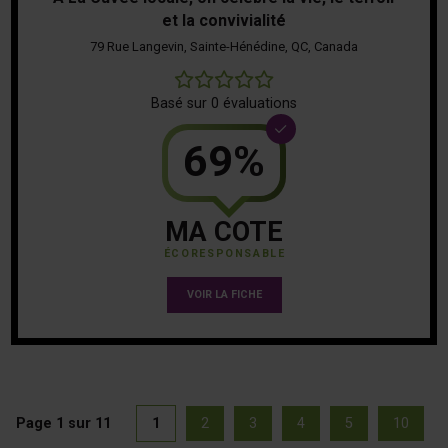
et la convivialité
79 Rue Langevin, Sainte-Hénédine, QC, Canada
0
Basé sur 0 évaluations
69%
MA COTE
ÉCORESPONSABLE
VOIR LA FICHE
Page 1 sur 11
1
2
3
4
5
10
(actuellement sélectionnée)