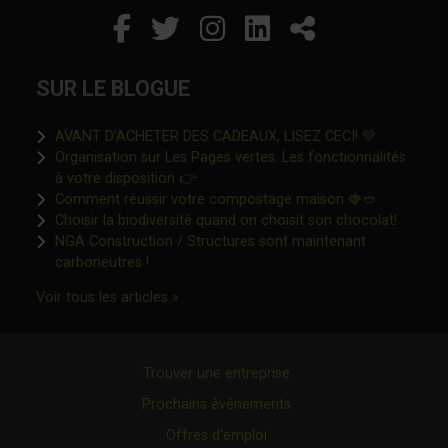
Facebook
Ce lien s'ouvrira dans un
Twitter
Ce lien s'ouvrira dan
Instagram
Ce lien s'ouvrira 
LinkedIn
Ce lien s'ouvr
Partager
SUR LE BLOGUE
Ce lien s'o
AVANT D’ACHETER DES CADEAUX, LISEZ CECI! 💚
Organisation sur Les Pages vertes: Les fonctionnalités
Ce lien s'ouvrira dans une nouvelle fen
à votre disposition 👉
Ce lien s'o
Comment réussir votre compostage maison 🍓🥙
Ce lien 
Choisir la biodiversité quand on choisit son chocolat!
NGA Construction / Structures sont maintenant
Ce lien s'ouvrira dans une nouvelle fenêtre"
carboneutres !
Ce lien s'ouvrira dans une nouvelle fenêtr
Voir tous les articles »
Trouver une entreprise
Prochains événements
Offres d’emploi