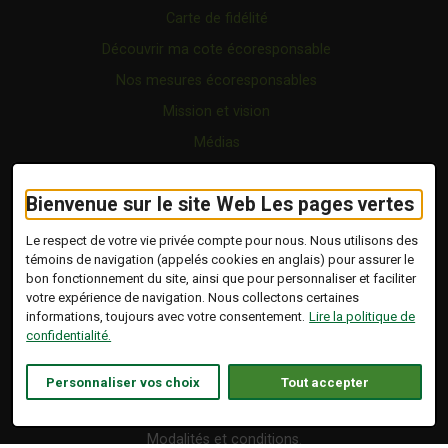
Carte de fidélité
Découvrir ma cote écoresponsable
Nos mesures écoresponsables
Mission et vision
Médias
FAQ
Bienvenue sur le site Web Les pages vertes
Forfaits
Certification écoresponsable
Le respect de votre vie privée compte pour nous. Nous utilisons des
témoins de navigation (appelés cookies en anglais) pour assurer le
Nous joindre
bon fonctionnement du site, ainsi que pour personnaliser et faciliter
Vidéo
votre expérience de navigation. Nous collectons certaines
informations, toujours avec votre consentement.
Lire la politique de
Blogue
confidentialité.
Copyright © 2026 Tous droits réservés.
Personnaliser vos choix
Tout accepter
Les Pages Vertes | Répertoire d'entreprises
écoresponsables.
Modalités et conditions
.