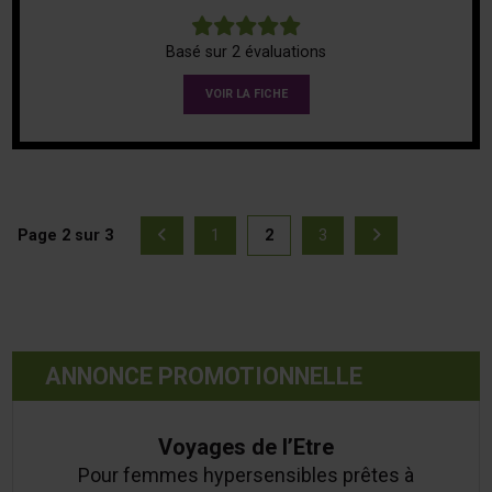
5
Basé sur 2 évaluations
VOIR LA FICHE
Page 2 sur 3
1
2
3
Page précédente
(actuellement sélection
Page suivan
Page
Page
Page
ANNONCE PROMOTIONNELLE
Voyages de l’Etre
Pour femmes hypersensibles prêtes à