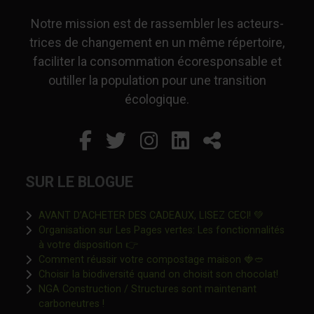
Notre mission est de rassembler les acteurs-
trices de changement en un même répertoire,
faciliter la consommation écoresponsable et
outiller la population pour une transition
écologique.
Facebook
Ce lien s'ouvrira dans un
Twitter
Ce lien s'ouvrira dan
Instagram
Ce lien s'ouvrira 
LinkedIn
Ce lien s'ouvr
Partager
SUR LE BLOGUE
Ce lien s'o
AVANT D’ACHETER DES CADEAUX, LISEZ CECI! 💚
Organisation sur Les Pages vertes: Les fonctionnalités
Ce lien s'ouvrira dans une nouvelle fen
à votre disposition 👉
Ce lien s'o
Comment réussir votre compostage maison 🍓🥙
Ce lien 
Choisir la biodiversité quand on choisit son chocolat!
NGA Construction / Structures sont maintenant
Ce lien s'ouvrira dans une nouvelle fenêtre"
carboneutres !