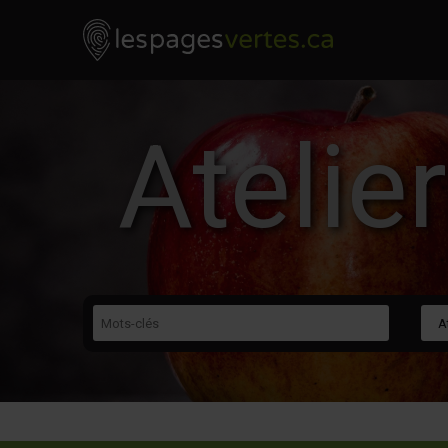
Les Pages Vertes - Go to homepage
Skip to content
Atelie
Mots-clés
Caté