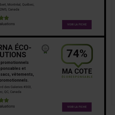
ubert, Montréal, Québec,
 2M5, Canada
5
aluations
VOIR LA FICHE
RNA ÉCO-
74%
UTIONS
 promotionnels
ponsables et
MA COTE
 sacs, vêtements,
ÉCORESPONSABLE
 promotionnels.
rd des Galeries #303,
c, QC, Canada
5
aluations
VOIR LA FICHE