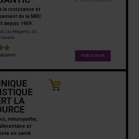
ÉCORESPONSABLE
à la croissance et
pement de la MRC
it depuis 1909.
al, Lac-Mégantic, QC,
Canada
5
aluation
VOIR LA FICHE
INIQUE
ISTIQUE
RT LA
OURCE
ois, naturopathe,
alimentaire et
liste en santé