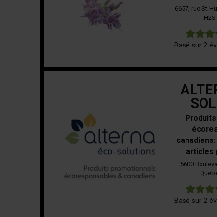
6657, rue St-H
H2S
Basé sur 2 év
ALTE
SOL
Produits
écores
canadiens:
articles
5600 Bouleva
Québe
Basé sur 2 év