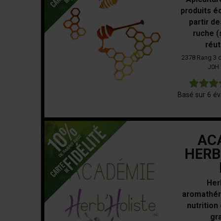
produits é
partir de
ruche (
réut
2378 Rang 3 d
J0H
Basé sur 6 év
AC
HERB
Her
aromathéra
nutrition
gr