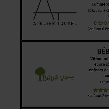
commerci
50 Rue Saint-C
Q
Basé sur 0 év
BÉB
Vêtements
écoresp
enfants de 
au
Lachu
Basé sur 2 év