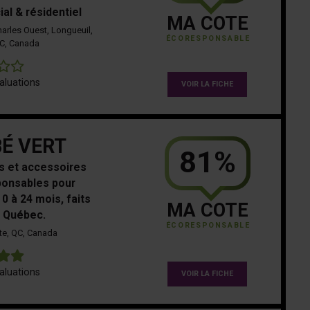
al & résidentiel
MA COTE
harles Ouest, Longueuil,
ÉCORESPONSABLE
C, Canada
0
aluations
VOIR LA FICHE
É VERT
81%
 et accessoires
onsables pour
0 à 24 mois, faits
MA COTE
 Québec.
ÉCORESPONSABLE
te, QC, Canada
5
aluations
VOIR LA FICHE