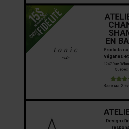
ATELI
CHAN
SHA
EN BA
Produits co
véganes et
1247 Rue Bélan
Québec 
Basé sur 2 év
ATELI
Design d'i
respons