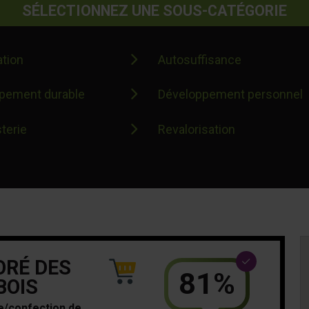
SÉLECTIONNEZ UNE SOUS-CATÉGORIE
ation
Autosuffisance
pement durable
Développement personnel
terie
Revalorisation
ORÉ DES
81%
BOIS
re/confection de