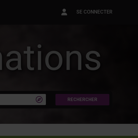
Paramètres du compte
SE CONNECTER
mations

RECHERCHER