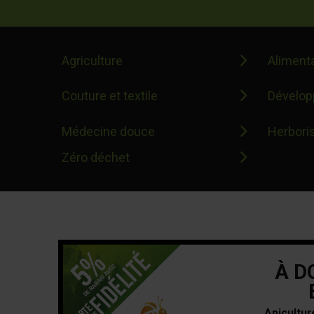
Agriculture
Aliment
Couture et textile
Dévelop
Médecine douce
Herboris
Zéro déchet
À D
Apicultu