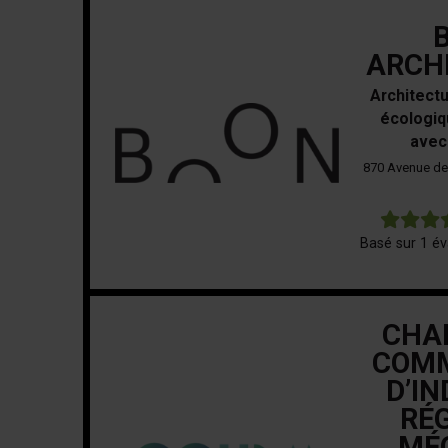
ARCH
Architect
écologiq
avec
870 Avenue de 
Basé sur 1 év
CHA
COMM
D’I
RÉG
MÉ