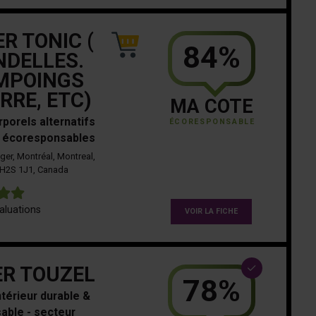
ER TONIC (
84%
DELLES.
MPOINGS
RRE, ETC)
MA COTE
rporels alternatifs
ÉCORESPONSABLE
 écoresponsables
ger, Montréal, Montreal,
H2S 1J1, Canada
5
aluations
VOIR LA FICHE
ER TOUZEL
78%
ntérieur durable &
able - secteur