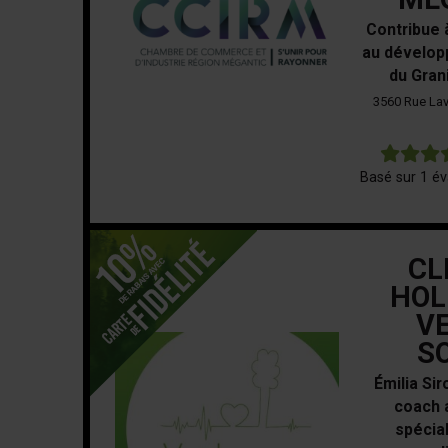
Contribue 
au dévelop
du Gran
3560 Rue Lav
Basé sur 1 év
CL
HOL
VE
S
Émilia Sir
coach 
spécia