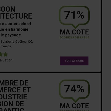
BOON
71%
ITECTURE
ure soutenable et
ue en harmonie
MA COTE
 le paysage
ÉCORESPONSABLE
Salaberry, Québec, QC,
Canada
5
aluation
VOIR LA FICHE
MBRE DE
74%
ERCE ET
NDUSTRIE
ION DE
MA COTE
GANTIC