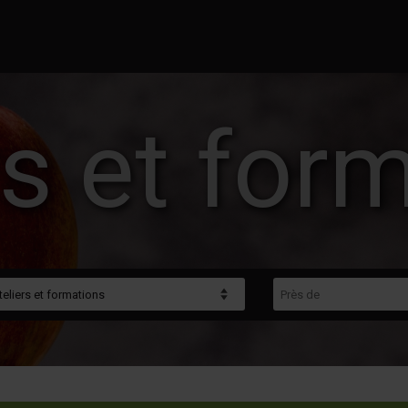
rs et for
gorie
Près de