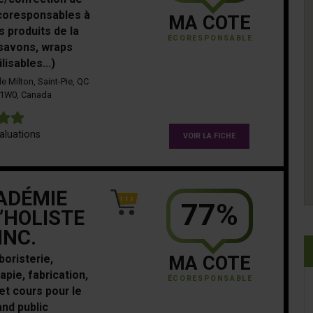
coresponsables à
MA COTE
s produits de la
ÉCORESPONSABLE
savons, wraps
ilisables...)
e Milton, Saint-Pie, QC
 1W0, Canada
5
aluations
VOIR LA FICHE
ADÉMIE
77%
’HOLISTE
INC.
boristerie,
MA COTE
pie, fabrication,
ÉCORESPONSABLE
 et cours pour le
and public