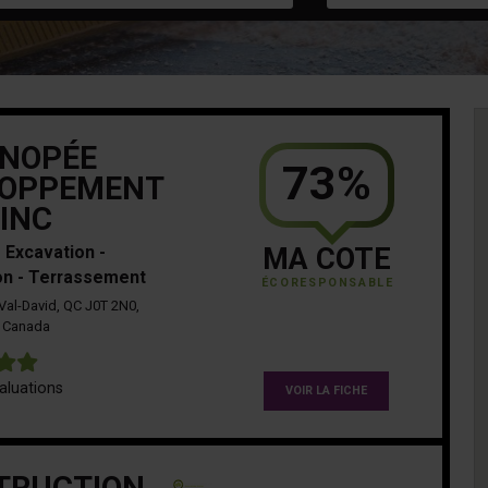
NOPÉE
73%
LOPPEMENT
INC
- Excavation -
MA COTE
on - Terrassement
ÉCORESPONSABLE
Val-David, QC J0T 2N0,
Canada
5
aluations
VOIR LA FICHE