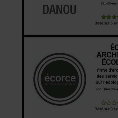
325 Chemin
Basé sur 6 év
É
ARCH
ÉCO
firme d'ar
des servic
sur l'écol
2615 Rue Crevi
Basé sur 0 év