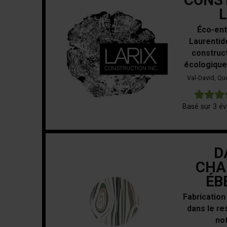
CONS
L
Éco-ent
Laurentid
construc
écologique
Val-David, Q
Basé sur 3 év
D
CHA
ÉB
Fabricatio
dans le r
no