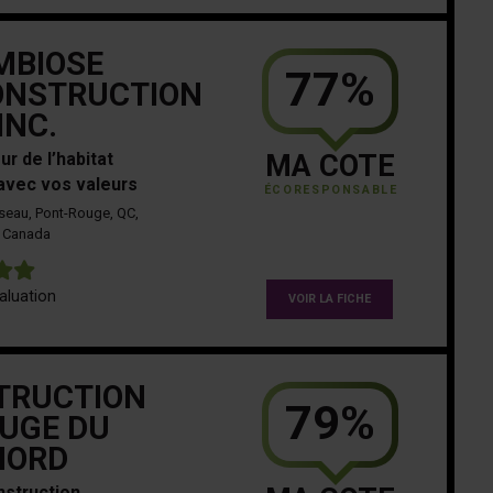
MBIOSE
77%
ONSTRUCTION
INC.
ur de l’habitat
MA COTE
avec vos valeurs
ÉCORESPONSABLE
seau, Pont-Rouge, QC,
Canada
5
aluation
VOIR LA FICHE
TRUCTION
79%
UGE DU
NORD
struction