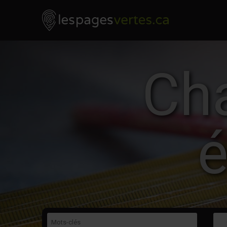
Les Pages Vertes - Go to homepage
Skip to content
Cha
é
Mots-clés
Caté