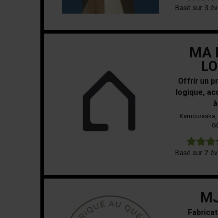
Basé sur 3 év
MA 
LO
Offrir un p
logique, ac
à
Kamouraska,
G
Basé sur 2 év
MJ
Fabricat