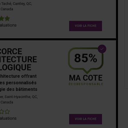
 Taché, Cantley, QC,
Canada
5
aluations
VOIR LA FICHE
CORCE
85%
ITECTURE
LOGIQUE
chitecture offrant
MA COTE
es personnalisés
ÉCORESPONSABLE
ogie des bâtiments
er, Saint-Hyacinthe, QC,
Canada
0
aluations
VOIR LA FICHE