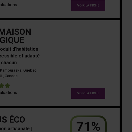
aluations
VOIR LA FICHE
MAISON
GIQUE
roduit d’habitation
cessible et adapté
 chacun
 Kamouraska, Québec,
0L, Canada
5
aluations
VOIR LA FICHE
S ÉCO
71%
ion artisanale |