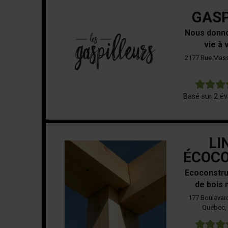
GASP
Nous donn
vie à
2177 Rue Mass
Basé sur 2 év
LI
ÉCOC
Ecoconstru
de bois 
177 Boulevard 
Québec,