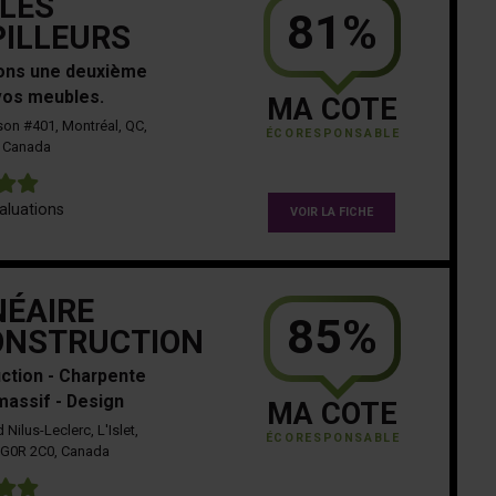
LES
81%
ILLEURS
ons une deuxième
 vos meubles.
MA COTE
on #401, Montréal, QC,
ÉCORESPONSABLE
Canada
5
aluations
VOIR LA FICHE
NÉAIRE
85%
ONSTRUCTION
ction - Charpente
massif - Design
MA COTE
Nilus-Leclerc, L'Islet,
ÉCORESPONSABLE
 G0R 2C0, Canada
5