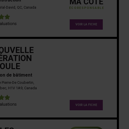
MA COTE
Val-David, QC, Canada
ÉCORESPONSABLE
5
aluations
VOIR LA FICHE
OUVELLE
ÉRATION
OULE
on de bâtiment
 Pierre-De Coubertin,
ébec, H1V 1A9, Canada
5
aluations
VOIR LA FICHE