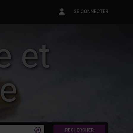
Paramètres du compte
SE CONNECTER
e et
ie

RECHERCHER