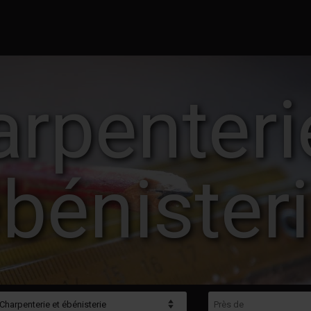
rpenteri
bénister
gorie
Près de