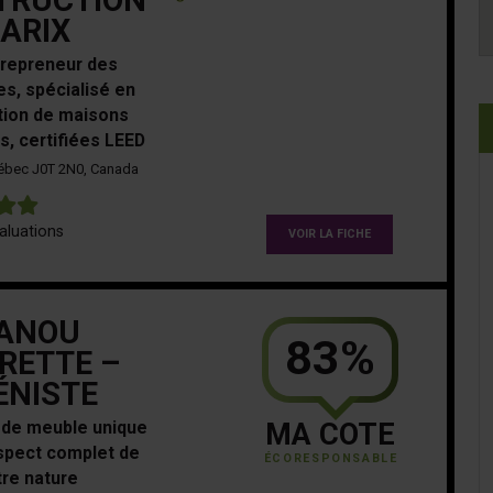
TRUCTION
ARIX
repreneur des
es, spécialisé en
tion de maisons
s, certifiées LEED
uébec J0T 2N0, Canada
5
aluations
VOIR LA FICHE
ANOU
83%
RETTE –
ÉNISTE
n de meuble unique
MA COTE
espect complet de
ÉCORESPONSABLE
tre nature