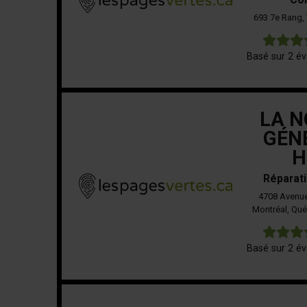
693 7e Rang, 
Basé sur 2 év
LA N
GÉN
H
Réparati
4708 Avenue
Montréal, Qu
Basé sur 2 év