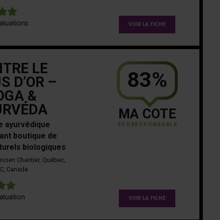
5
aluations
VOIR LA FICHE
TRE LE
83%
S D’OR –
OGA &
URVÉDA
MA COTE
ue ayurvédique
ÉCORESPONSABLE
nt boutique de
turels biologiques
Ancien Chantier, Québec,
C, Canada
5
aluation
VOIR LA FICHE