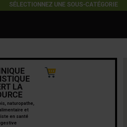
SÉLECTIONNEZ UNE SOUS-CATÉGORIE
INIQUE
ISTIQUE
RT LA
OURCE
ois, naturopathe,
alimentaire et
liste en santé
igestive