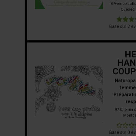
8 Avenue Lafle
Québec,
Basé sur 2 év
HE
HAN
COUP
Naturopa
femme
Préparati
resp
97 Chemin d
Montca
Basé sur 0 év