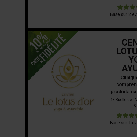
Basé sur 2 év
CEN
LOTU
Y
AY
Cliniq
comprena
produits na
13 Ruelle de l'
Q
Basé sur 1 év