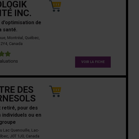
OLOGIK
TÉ INC.
 d'optimisation de
a santé.
ue, Montréal, Québec,
 2Y4, Canada
5
aluations
VOIR LA FICHE
TRE DES
RNESOLS
 retiré, pour des
 individuels ou en
groupe
 Lac Quenouille, Lac-
ébec, J0T 1J0, Canada