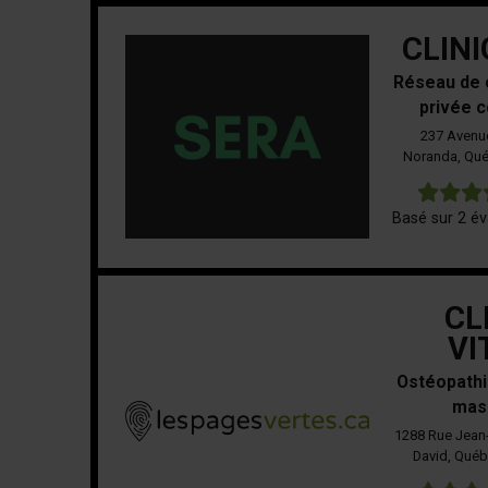
CLIN
Réseau de 
privée 
237 Avenue
Noranda, Qué
Basé sur 2 év
CL
VI
Ostéopathi
mas
1288 Rue Jean-
David, Québ