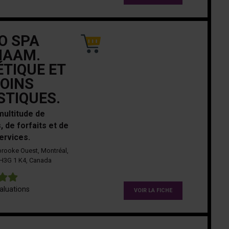
IO SPA
NAAM.
TIQUE ET
OINS
STIQUES.
ultitude de
, de forfaits et de
ervices.
rooke Ouest, Montréal,
H3G 1 K4, Canada
5
aluations
VOIR LA FICHE