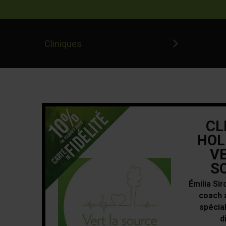
Cliniques
CL
HOL
VE
S
Émilia Sir
coach 
spécia
d