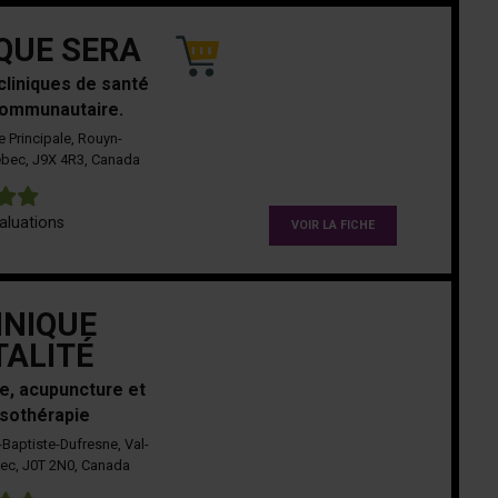
IQUE SERA
cliniques de santé
communautaire.
 Principale, Rouyn-
bec, J9X 4R3, Canada
5
aluations
VOIR LA FICHE
INIQUE
TALITÉ
e, acupuncture et
sothérapie
Baptiste-Dufresne, Val-
ec, J0T 2N0, Canada