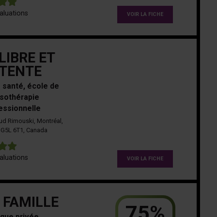
5
aluations
VOIR LA FICHE
LIBRE ET
TENTE
 santé, école de
sothérapie
essionnelle
ud Rimouski, Montréal,
 G5L 6T1, Canada
5
aluations
VOIR LA FICHE
 FAMILLE
75%
ique privée