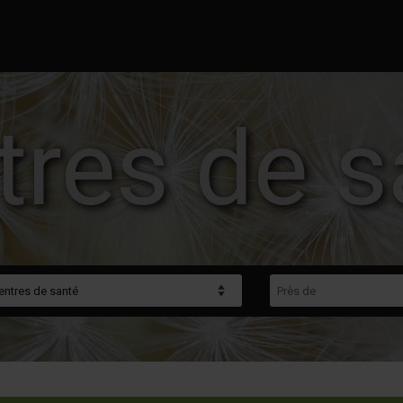
tres de s
gorie
Près de