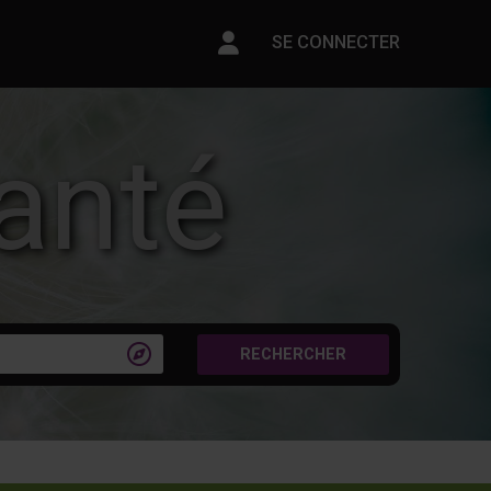
Paramètres du compte
SE CONNECTER
anté

RECHERCHER