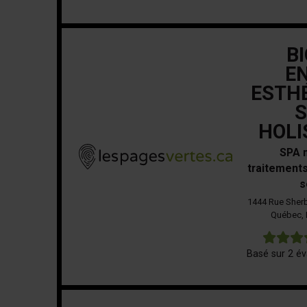
B
E
ESTHÉ
S
HOLI
SPA m
traitements
s
1444 Rue Sherb
Québec, 
Basé sur 2 év