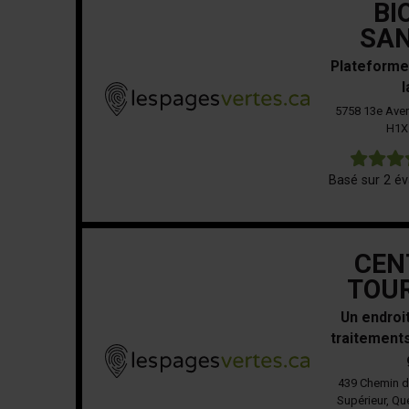
BI
SAN
Plateforme
l
5758 13e Aven
H1X
Basé sur 2 év
CEN
TOU
Un endroit
traitements
439 Chemin du
Supérieur, Qu