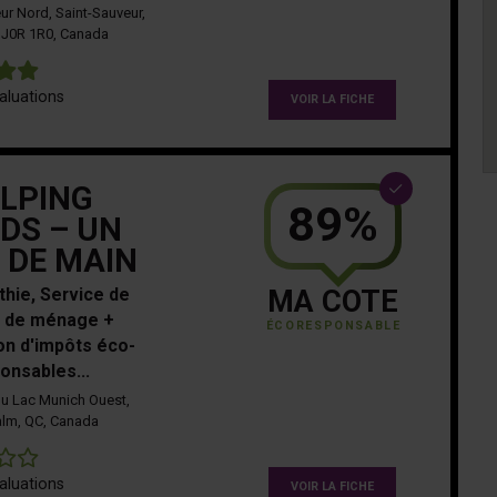
ur Nord, Saint-Sauveur,
 J0R 1R0, Canada
5
aluations
VOIR LA FICHE
LPING
89%
DS – UN
 DE MAIN
thie, Service de
MA COTE
 de ménage +
ÉCORESPONSABLE
on d'impôts éco-
onsables...
u Lac Munich Ouest,
lm, QC, Canada
0
aluations
VOIR LA FICHE