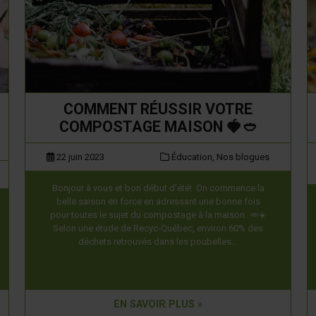
COMMENT RÉUSSIR VOTRE
COMPOSTAGE MAISON 🍓🥙
22 juin 2023
Éducation,
Nos blogues
Bonjour à vous et bon début d’été! On commence la
belle saison en force en adressant une bonne fois
pour toutes le sujet du compostage à la maison. 🥕☀️
Selon une étude de Recyc-Québec, environ 60% des
déchets retrouvés dans les poubelles…
EN SAVOIR PLUS »