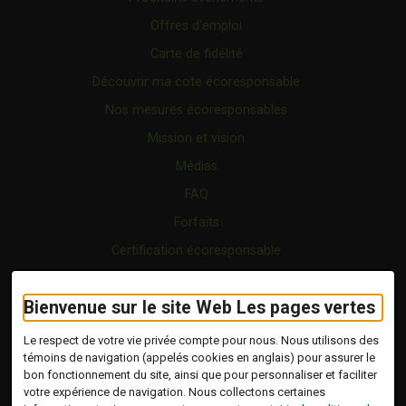
Offres d’emploi
Carte de fidélité
Découvrir ma cote écoresponsable
Nos mesures écoresponsables
Mission et vision
Médias
FAQ
Forfaits
Certification écoresponsable
Nous joindre
Bienvenue sur le site Web Les pages vertes
Vidéo
Blogue
Le respect de votre vie privée compte pour nous. Nous utilisons des
témoins de navigation (appelés cookies en anglais) pour assurer le
bon fonctionnement du site, ainsi que pour personnaliser et faciliter
Copyright © 2026 Tous droits réservés.
votre expérience de navigation. Nous collectons certaines
Les Pages Vertes | Répertoire d'entreprises