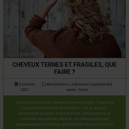
CHEVEUX TERNES ET FRAGILES, QUE
FAIRE ?
6 octobre
Alimentation,
La Moisson Supermarché
2021
santé.,
Santé
Es-tu tanné d’avoir les cheveux ternes et fragiles ? Que faire
pour avoir la chevelure de tes rêves ? Lis ce qui suit !
Anatomie et structure D’abord, il faut comprendre où et
comment naissent tes cheveux. Les cheveux prennent
naissance dans le follicule, situé entre le derme profond et