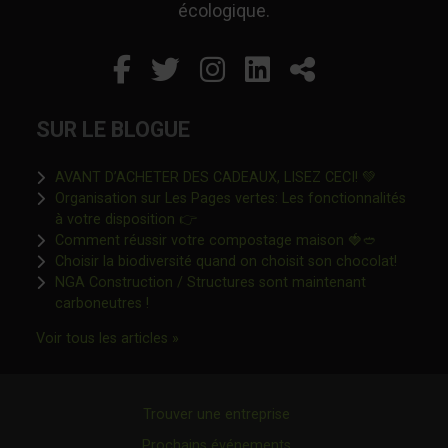
écologique.
Facebook
Ce lien s'ouvrira dans un
Twitter
Ce lien s'ouvrira dan
Instagram
Ce lien s'ouvrira 
LinkedIn
Ce lien s'ouvr
Partager
SUR LE BLOGUE
Ce lien s'o
AVANT D’ACHETER DES CADEAUX, LISEZ CECI! 💚
Organisation sur Les Pages vertes: Les fonctionnalités
Ce lien s'ouvrira dans une nouvelle fen
à votre disposition 👉
Ce lien s'o
Comment réussir votre compostage maison 🍓🥙
Ce lien 
Choisir la biodiversité quand on choisit son chocolat!
NGA Construction / Structures sont maintenant
Ce lien s'ouvrira dans une nouvelle fenêtre"
carboneutres !
Ce lien s'ouvrira dans une nouvelle fenêtr
Voir tous les articles »
Trouver une entreprise
Prochains événements