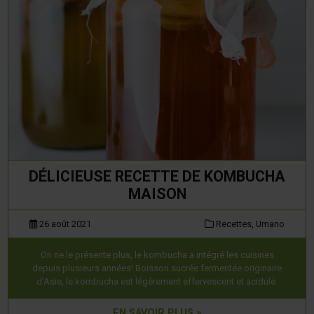
DÉLICIEUSE RECETTE DE KOMBUCHA
MAISON
26 août 2021
Recettes,
Umano
On ne le présente plus, le kombucha a intégré les cuisines
depuis plusieurs années! Boisson sucrée fermentée originaire
d’Asie, le kombucha est légèrement effervescent et acidulé.
EN SAVOIR PLUS »