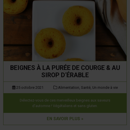
BEIGNES À LA PURÉE DE COURGE & AU
SIROP D’ÉRABLE
25 octobre 2021
Alimentation,
Santé,
Un monde à vie
Délectez-vous de ces merveilleux beignes aux saveurs
d’automne ! Végétaliens et sans gluten.
EN SAVOIR PLUS »