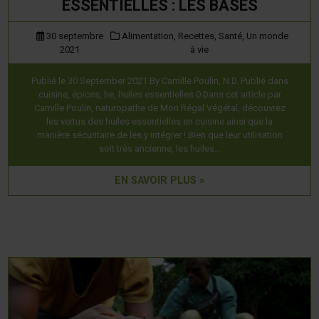
ESSENTIELLES : LES BASES
30 septembre
Alimentation,
Recettes,
Santé,
Un monde
2021
à vie
Publié le 30 September 2021 By Camille Poulin, N.D. Publié dans
cuisine, épices, he, huiles essentielles 0 Dans cet article par
Camille Poulin, naturopathe de Mon Régal Végétal, découvrez
les vertus des huiles essentielles en cuisine ainsi que la
manière sécuritaire de les y intégrer ! Bien que leur utilisation
soit très ancienne, les huiles…
EN SAVOIR PLUS »