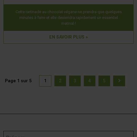
Cette tartinade au chocolat végane ne prendra que quelques
minutes à faire et elle deviendra rapidement un essentiel
matinal !
EN SAVOIR PLUS »
Page 1 sur 5
1
2
3
4
5
(actuellement sélectionnée)
Page
Page
Page
Page
Page
Page
Prénom