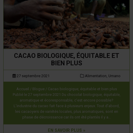
CACAO BIOLOGIQUE, ÉQUITABLE ET
BIEN PLUS
27 septembre 2021
Alimentation,
Umano
Accueil / Blogue / Cacao biologique, équitable et bien plus
Publié le 27 septembre 2021 Du chocolat biologique, équitable,
aromatique et écoresponsable, c’est encore possible?
L’industrie du cacao fait face à plusieurs enjeux. Tout d’abord,
les cacaoyers de variétés locales, plus aromatiques, sont en
phase de décroissance car ils ont été plantés il y a…
EN SAVOIR PLUS »