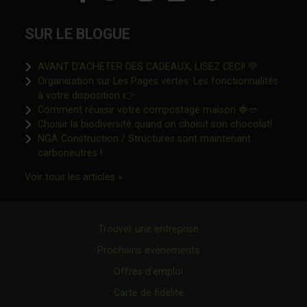
SUR LE BLOGUE
Ce lien s'o
AVANT D’ACHETER DES CADEAUX, LISEZ CECI! 💚
Organisation sur Les Pages vertes: Les fonctionnalités
Ce lien s'ouvrira dans une nouvelle fen
à votre disposition 👉
Ce lien s'o
Comment réussir votre compostage maison 🍓🥙
Ce lien 
Choisir la biodiversité quand on choisit son chocolat!
NGA Construction / Structures sont maintenant
Ce lien s'ouvrira dans une nouvelle fenêtre"
carboneutres !
Ce lien s'ouvrira dans une nouvelle fenêtr
Voir tous les articles »
Trouver une entreprise
Prochains événements
Offres d’emploi
Carte de fidélité