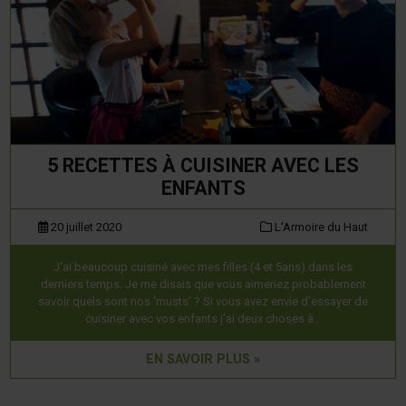
5 RECETTES À CUISINER AVEC LES
ENFANTS
20 juillet 2020
L'Armoire du Haut
J‘ai beaucoup cuisiné avec mes filles (4 et 5ans) dans les
derniers temps. Je me disais que vous aimeriez probablement
savoir quels sont nos ‘musts’ ? Si vous avez envie d’essayer de
cuisiner avec vos enfants j’ai deux choses à…
EN SAVOIR PLUS »