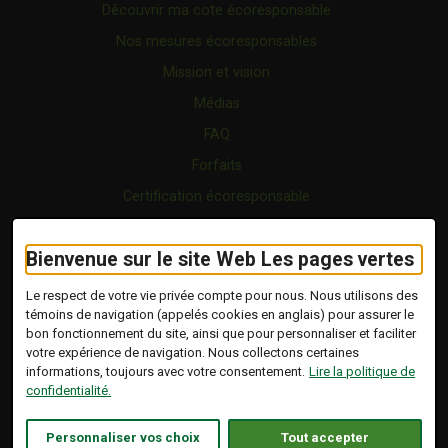
Découvrir ma cote écoresponsable
Nos mesures écoresponsables
Mission et vision
Médias
FAQ
Forfaits
Certification écoresponsable
Nous joindre
Bienvenue sur le site Web Les pages vertes
Vidéo
Blogue
Le respect de votre vie privée compte pour nous. Nous utilisons des
témoins de navigation (appelés cookies en anglais) pour assurer le
bon fonctionnement du site, ainsi que pour personnaliser et faciliter
Copyright © 2026 Tous droits réservés.
votre expérience de navigation. Nous collectons certaines
Les Pages Vertes | Répertoire d'entreprises
informations, toujours avec votre consentement.
Lire la politique de
écoresponsables.
confidentialité.
Modalités et conditions
.
Ce lien s'ouvrira dans 
Conception :
Ekloweb
Personnaliser vos choix
Tout accepter
Politique de confidentialité