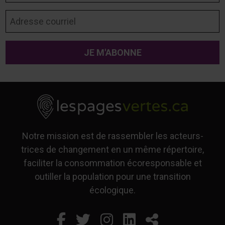
Adresse courriel
Notre mission est de rassembler les acteurs-
trices de changement en un même répertoire,
faciliter la consommation écoresponsable et
outiller la population pour une transition
écologique.
Facebook
Ce lien s'ouvrira dans un
Twitter
Ce lien s'ouvrira dan
Instagram
Ce lien s'ouvrira 
LinkedIn
Ce lien s'ouvr
Partager