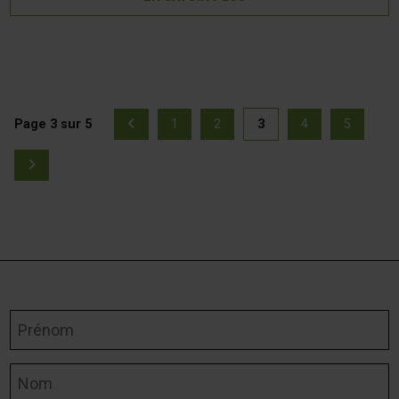
Page 3 sur 5
1
2
3
4
5
Page précédente
(actuellement sél
Page
Page
Page
Page
Page
Page suivante
Prénom
Nom