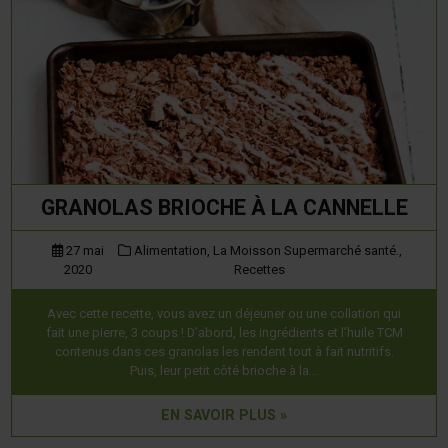
GRANOLAS BRIOCHE À LA CANNELLE
27 mai
Alimentation,
La Moisson Supermarché santé.,
2020
Recettes
Avec cette recette, vous avez un déjeuner ou une collation qui
fait une pierre, 3 coups ! D’abord, les ingrédients et l’huile TCM
contenus dans ces granolas les rendent tout à fait nutritifs.
Puis, leur petit côté brioche à la…
EN SAVOIR PLUS »