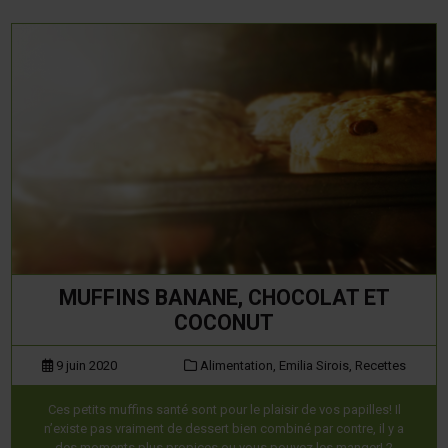
MUFFINS BANANE, CHOCOLAT ET
COCONUT
9 juin 2020
Alimentation,
Emilia Sirois,
Recettes
Ces petits muffins santé sont pour le plaisir de vos papilles! Il
n’existe pas vraiment de dessert bien combiné par contre, il y a
des moments plus propices ou vous pouvez les manger! 2