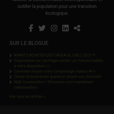
outiller la population pour une transition
écologique.
Facebook
Ce lien s'ouvrira dans un
Twitter
Ce lien s'ouvrira dan
Instagram
Ce lien s'ouvrira 
LinkedIn
Ce lien s'ouvr
Partager
SUR LE BLOGUE
Ce lien s'o
AVANT D’ACHETER DES CADEAUX, LISEZ CECI! 💚
Organisation sur Les Pages vertes: Les fonctionnalités
Ce lien s'ouvrira dans une nouvelle fen
à votre disposition 👉
Ce lien s'o
Comment réussir votre compostage maison 🍓🥙
Ce lien 
Choisir la biodiversité quand on choisit son chocolat!
NGA Construction / Structures sont maintenant
Ce lien s'ouvrira dans une nouvelle fenêtre"
carboneutres !
Ce lien s'ouvrira dans une nouvelle fenêtr
Voir tous les articles »