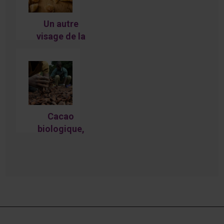
Un autre
visage de la
Chine : le
gingembre
confit
équitable
Cacao
biologique,
équitable et
bien plus