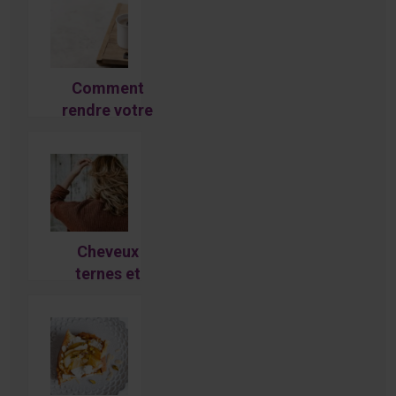
Comment
rendre votre
café plus
écolo ?
Cheveux
ternes et
fragiles, que
faire ?