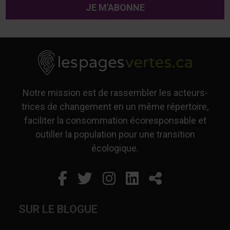
Notre mission est de rassembler les acteurs-
trices de changement en un même répertoire,
faciliter la consommation écoresponsable et
outiller la population pour une transition
écologique.
Facebook
Ce lien s'ouvrira dans un
Twitter
Ce lien s'ouvrira dan
Instagram
Ce lien s'ouvrira 
LinkedIn
Ce lien s'ouvr
Partager
SUR LE BLOGUE