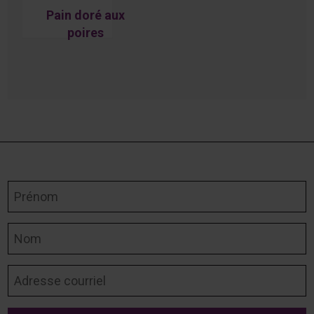
Pain doré aux
poires
caramélisées
et fromage de
chèvre
Prénom
Nom
Adresse courriel