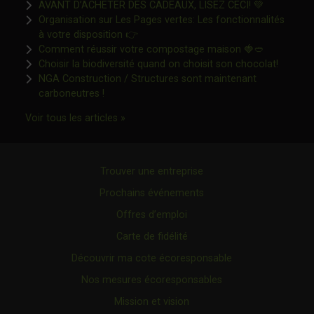
Ce lien s'o
AVANT D’ACHETER DES CADEAUX, LISEZ CECI! 💚
Organisation sur Les Pages vertes: Les fonctionnalités
Ce lien s'ouvrira dans une nouvelle fen
à votre disposition 👉
Ce lien s'o
Comment réussir votre compostage maison 🍓🥙
Ce lien 
Choisir la biodiversité quand on choisit son chocolat!
NGA Construction / Structures sont maintenant
Ce lien s'ouvrira dans une nouvelle fenêtre"
carboneutres !
Ce lien s'ouvrira dans une nouvelle fenêtr
Voir tous les articles »
Trouver une entreprise
Prochains événements
Offres d’emploi
Carte de fidélité
Découvrir ma cote écoresponsable
Nos mesures écoresponsables
Mission et vision