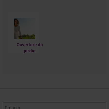
Ouverture du
jardin
d’interprétati
on à la St-
Jean 2022! 😃
🌼🏡🌻🌸
Prénom