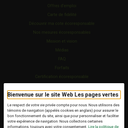
Offres d’emploi
Carte de fidélité
Découvrir ma cote écoresponsable
Nos mesures écoresponsables
Mission et vision
Médias
FAQ
Forfaits
Certification écoresponsable
Nous joindre
Bienvenue sur le site Web Les pages vertes
Vidéo
Blogue
Le respect de votre vie privée compte pour nous. Nous utilisons des
témoins de navigation (appelés cookies en anglais) pour assurer le
bon fonctionnement du site, ainsi que pour personnaliser et faciliter
Copyright © 2026 Tous droits réservés.
votre expérience de navigation. Nous collectons certaines
Les Pages Vertes | Répertoire d'entreprises
informations, toujours avec votre consentement.
Lire la politique de