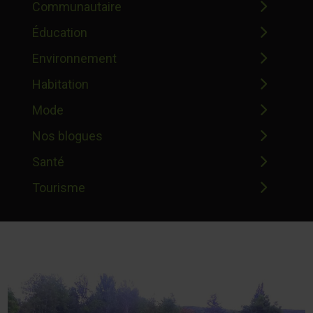
Communautaire
Éducation
Environnement
Habitation
Mode
Nos blogues
Santé
Tourisme