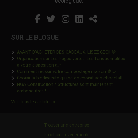
écologique.
Facebook
Ce lien s'ouvrira dans un
Twitter
Ce lien s'ouvrira dan
Instagram
Ce lien s'ouvrira 
LinkedIn
Ce lien s'ouvr
Partager
SUR LE BLOGUE
Ce lien s'o
AVANT D’ACHETER DES CADEAUX, LISEZ CECI! 💚
Organisation sur Les Pages vertes: Les fonctionnalités
Ce lien s'ouvrira dans une nouvelle fen
à votre disposition 👉
Ce lien s'o
Comment réussir votre compostage maison 🍓🥙
Ce lien 
Choisir la biodiversité quand on choisit son chocolat!
NGA Construction / Structures sont maintenant
Ce lien s'ouvrira dans une nouvelle fenêtre"
carboneutres !
Ce lien s'ouvrira dans une nouvelle fenêtr
Voir tous les articles »
Trouver une entreprise
Prochains événements