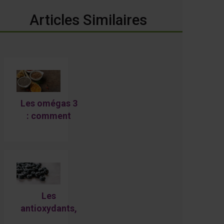
Articles Similaires
Les omégas 3
: comment
s’assurer de
ne pas en
manquer en
étant végé?
Les
antioxydants,
des alliés