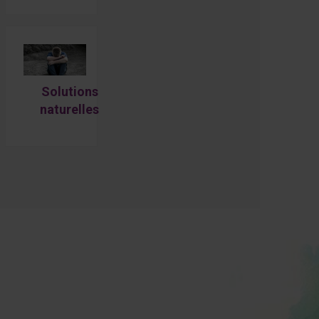
santé pour
l’été!
Solutions
naturelles
pour soulager
l’anxiété chez
l’enfant