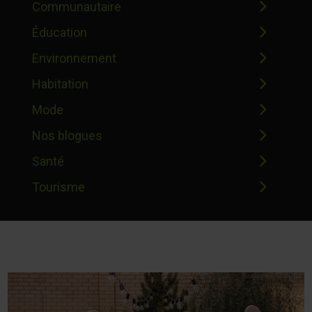
Communautaire
Éducation
Environnement
Habitation
Mode
Nos blogues
Santé
Tourisme