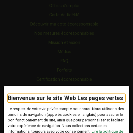
Offres d’emploi
Carte de fidélité
Découvrir ma cote écoresponsable
Nos mesures écoresponsables
Mission et vision
Médias
FAQ
Forfaits
Certification écoresponsable
Nous joindre
Bienvenue sur le site Web Les pages vertes
Vidéo
Blogue
Le respect de votre vie privée compte pour nous. Nous utilisons des
témoins de navigation (appelés cookies en anglais) pour assurer le
bon fonctionnement du site, ainsi que pour personnaliser et faciliter
Copyright © 2026 Tous droits réservés.
votre expérience de navigation. Nous collectons certaines
Les Pages Vertes | Répertoire d'entreprises
informations, toujours avec votre consentement.
Lire la politique de