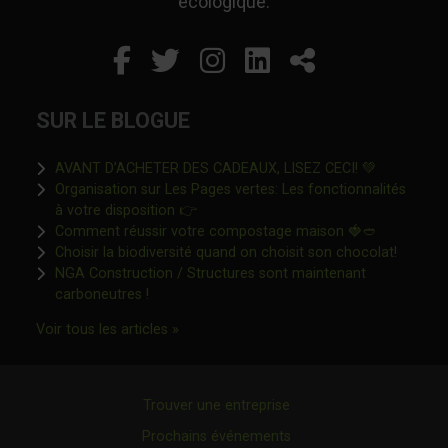
écologique.
Facebook
Ce lien s'ouvrira dans un
Twitter
Ce lien s'ouvrira dan
Instagram
Ce lien s'ouvrira 
LinkedIn
Ce lien s'ouvr
Partager
SUR LE BLOGUE
Ce lien s'o
AVANT D’ACHETER DES CADEAUX, LISEZ CECI! 💚
Organisation sur Les Pages vertes: Les fonctionnalités
Ce lien s'ouvrira dans une nouvelle fen
à votre disposition 👉
Ce lien s'o
Comment réussir votre compostage maison 🍓🥙
Ce lien 
Choisir la biodiversité quand on choisit son chocolat!
NGA Construction / Structures sont maintenant
Ce lien s'ouvrira dans une nouvelle fenêtre"
carboneutres !
Ce lien s'ouvrira dans une nouvelle fenêtr
Voir tous les articles »
Trouver une entreprise
Prochains événements