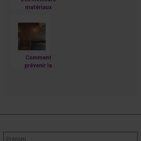
matériaux
écologiques
pour la salle
de bain
Comment
prévenir la
formation de
la moisissure
dans la
maison pour
votre santé et
celle de vos
murs?
Prénom