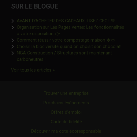
SUR LE BLOGUE
Ce lien s'o
AVANT D’ACHETER DES CADEAUX, LISEZ CECI! 💚
Organisation sur Les Pages vertes: Les fonctionnalités
Ce lien s'ouvrira dans une nouvelle fen
à votre disposition 👉
Ce lien s'o
Comment réussir votre compostage maison 🍓🥙
Ce lien 
Choisir la biodiversité quand on choisit son chocolat!
NGA Construction / Structures sont maintenant
Ce lien s'ouvrira dans une nouvelle fenêtre"
carboneutres !
Ce lien s'ouvrira dans une nouvelle fenêtr
Voir tous les articles »
Trouver une entreprise
Prochains événements
Offres d’emploi
Carte de fidélité
Découvrir ma cote écoresponsable