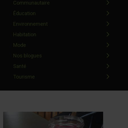
Communautaire
Éducation
Environnement
Habitation
Mode
Nos blogues
Santé
Tourisme