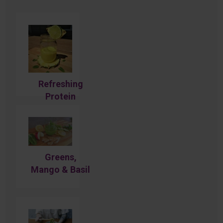
Refreshing
Protein
Tropical
Smoothie:
Pineapple &
mint
Greens,
Mango & Basil
Smoothie
Recipe