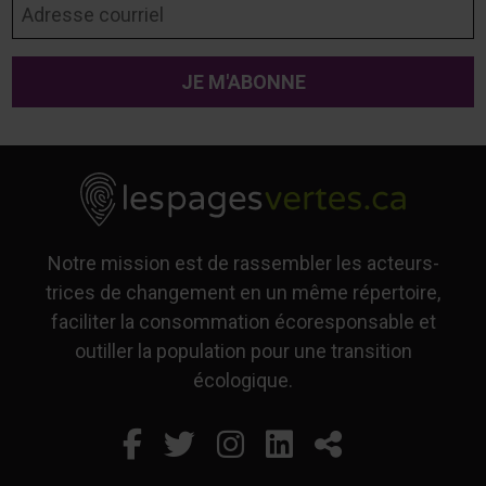
Notre mission est de rassembler les acteurs-
trices de changement en un même répertoire,
faciliter la consommation écoresponsable et
outiller la population pour une transition
écologique.
Facebook
Ce lien s'ouvrira dans un
Twitter
Ce lien s'ouvrira dan
Instagram
Ce lien s'ouvrira 
LinkedIn
Ce lien s'ouvr
Partager