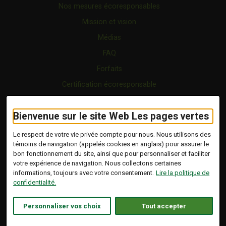
Nos mesures écoresponsables
Mission et vision
Médias
FAQ
Forfaits
Certification écoresponsable
Nous joindre
Bienvenue sur le site Web Les pages vertes
Vidéo
Blogue
Le respect de votre vie privée compte pour nous. Nous utilisons des
témoins de navigation (appelés cookies en anglais) pour assurer le
bon fonctionnement du site, ainsi que pour personnaliser et faciliter
Copyright © 2026 Tous droits réservés.
votre expérience de navigation. Nous collectons certaines
Les Pages Vertes | Répertoire d'entreprises
informations, toujours avec votre consentement.
Lire la politique de
écoresponsables.
confidentialité.
Modalités et conditions
.
Ce lien s'ouvrira dans 
Conception :
Ekloweb
Personnaliser vos choix
Tout accepter
Politique de confidentialité
Personnaliser les témoins