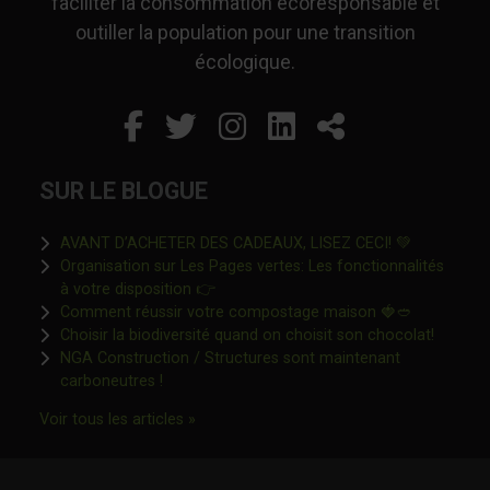
faciliter la consommation écoresponsable et
outiller la population pour une transition
écologique.
Facebook
Ce lien s'ouvrira dans un
Twitter
Ce lien s'ouvrira dan
Instagram
Ce lien s'ouvrira 
LinkedIn
Ce lien s'ouvr
Partager
SUR LE BLOGUE
Ce lien s'o
AVANT D’ACHETER DES CADEAUX, LISEZ CECI! 💚
Organisation sur Les Pages vertes: Les fonctionnalités
Ce lien s'ouvrira dans une nouvelle fen
à votre disposition 👉
Ce lien s'o
Comment réussir votre compostage maison 🍓🥙
Ce lien 
Choisir la biodiversité quand on choisit son chocolat!
NGA Construction / Structures sont maintenant
Ce lien s'ouvrira dans une nouvelle fenêtre"
carboneutres !
Ce lien s'ouvrira dans une nouvelle fenêtr
Voir tous les articles »